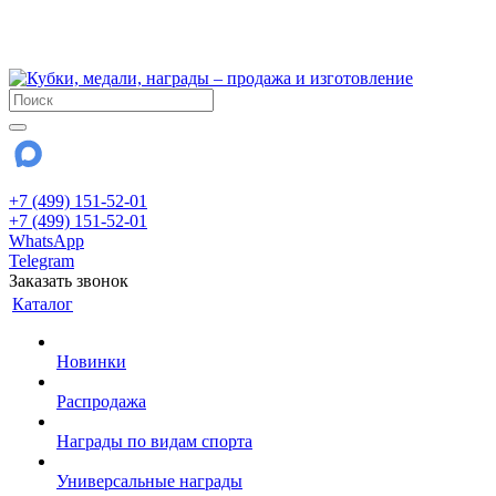
!!! Внимание !!!
28 июля и 3 августа - магазин работает до 18:00
До сентября Воскресенье - выходной день.
+7 (499) 151-52-01
+7 (499) 151-52-01
WhatsApp
Telegram
Заказать звонок
Каталог
Новинки
Распродажа
Награды по видам спорта
Универсальные награды