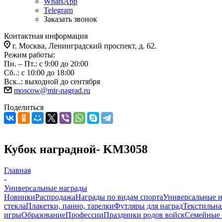
WhatsApp
Telegram
Заказать звонок
Контактная информация
г. Москва, Ленинградский проспект, д. 62.
Режим работы:
Пн. – Пт.: с 9:00 до 20:00
Сб..: с 10:00 до 18:00
Вск..: выходной до сентября
moscow@mir-nagrad.ru
Поделиться
Кубок наградной- KM3058
Главная
-
Универсальные награды
Новинки
Распродажа
Награды по видам спорта
Универсальные 
стекла
Плакетки, панно, тарелки
Футляры для наград
Текстильна
игры
Образование
Профессии
Праздники родов войск
Семейные 