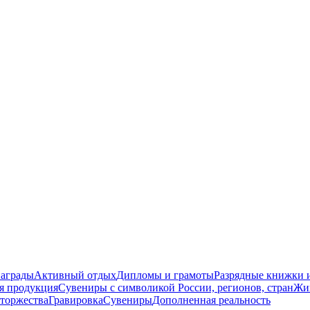
награды
Активный отдых
Дипломы и грамоты
Разрядные книжки и
я продукция
Сувениры с символикой России, регионов, стран
Жи
торжества
Гравировка
Сувениры
Дополненная реальность