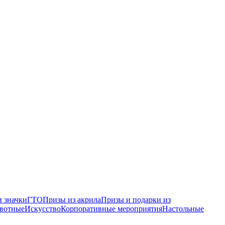
 значки
ГТО
Призы из акрила
Призы и подарки из
вотные
Искусство
Корпоративные мероприятия
Настольные