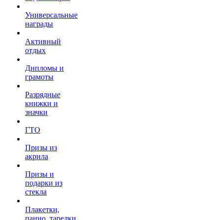
Универсальные
награды
Активный
отдых
Дипломы и
грамоты
Разрядные
книжки и
значки
ГТО
Призы из
акрила
Призы и
подарки из
стекла
Плакетки,
панно, тарелки