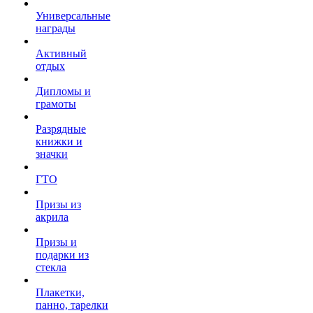
Универсальные
награды
Активный
отдых
Дипломы и
грамоты
Разрядные
книжки и
значки
ГТО
Призы из
акрила
Призы и
подарки из
стекла
Плакетки,
панно, тарелки