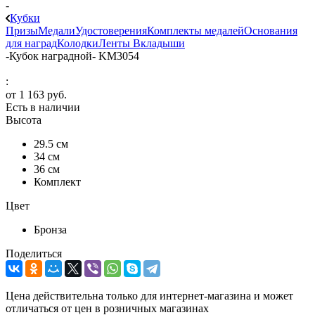
-
Кубки
Призы
Медали
Удостоверения
Комплекты медалей
Основания
для наград
Колодки
Ленты
Вкладыши
-
Кубок наградной- KM3054
:
от
1 163 руб.
Есть в наличии
Высота
29.5 см
34 см
36 см
Комплект
Цвет
Бронза
Поделиться
Цена действительна только для интернет-магазина и может
отличаться от цен в розничных магазинах