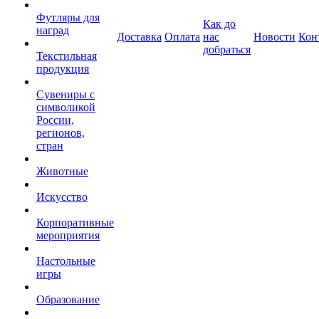
Футляры для
Как до
наград
Доставка
Оплата
нас
Новости
Кон
добраться
Текстильная
продукция
Сувениры с
символикой
России,
регионов,
стран
Животные
Искусство
Корпоративные
мероприятия
Настольные
игры
Образование