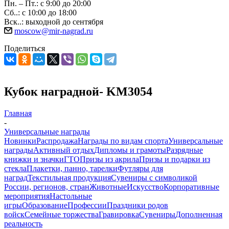
Пн. – Пт.: с 9:00 до 20:00
Сб..: с 10:00 до 18:00
Вск..: выходной до сентября
moscow@mir-nagrad.ru
Поделиться
Кубок наградной- KM3054
Главная
-
Универсальные награды
Новинки
Распродажа
Награды по видам спорта
Универсальные
награды
Активный отдых
Дипломы и грамоты
Разрядные
книжки и значки
ГТО
Призы из акрила
Призы и подарки из
стекла
Плакетки, панно, тарелки
Футляры для
наград
Текстильная продукция
Сувениры с символикой
России, регионов, стран
Животные
Искусство
Корпоративные
мероприятия
Настольные
игры
Образование
Профессии
Праздники родов
войск
Семейные торжества
Гравировка
Сувениры
Дополненная
реальность