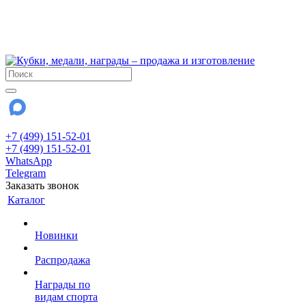
!!! Внимание !!!
6 и 7 августа - магазин работает до 18:00
15 августа - выходной
До сентября Воскресенье - выходной день.
+7 (499) 151-52-01
+7 (499) 151-52-01
WhatsApp
Telegram
Заказать звонок
Каталог
Новинки
Распродажа
Награды по
видам спорта