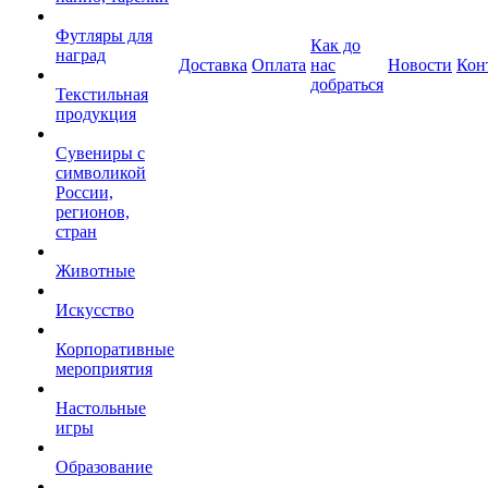
Футляры для
Как до
наград
Доставка
Оплата
нас
Новости
Кон
добраться
Текстильная
продукция
Сувениры с
символикой
России,
регионов,
стран
Животные
Искусство
Корпоративные
мероприятия
Настольные
игры
Образование