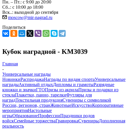
Пн. – Пт.: с 9:00 до 20:00
Сб..: с 10:00 до 18:00
Вск..: выходной до сентября
moscow@mir-nagrad.ru
Поделиться
Кубок наградной - KM3039
Главная
-
Универсальные награды
Новинки
Распродажа
Награды по видам спорта
Универсальные
награды
Активный отдых
Дипломы и грамоты
Разрядные
книжки и значки
ГТО
Призы из акрила
Призы и подарки из
стекла
Плакетки, панно, тарелки
Футляры для
наград
Текстильная продукция
Сувениры с символикой
России, регионов, стран
Животные
Искусство
Корпоративные
мероприятия
Настольные
игры
Образование
Профессии
Праздники родов
войск
Семейные торжества
Гравировка
Сувениры
Дополненная
реальность