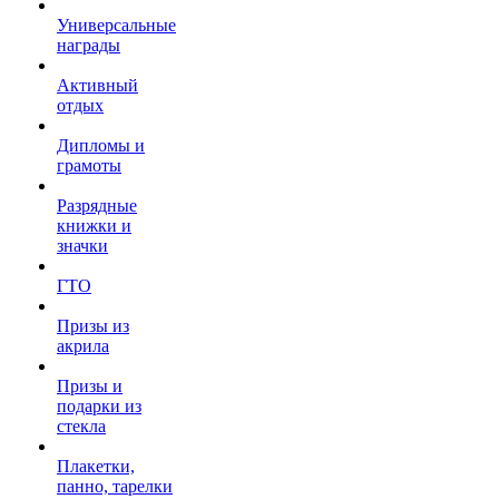
Универсальные
награды
Активный
отдых
Дипломы и
грамоты
Разрядные
книжки и
значки
ГТО
Призы из
акрила
Призы и
подарки из
стекла
Плакетки,
панно, тарелки