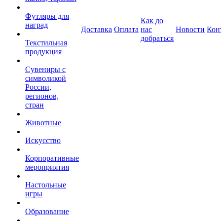
Футляры для
Как до
наград
Доставка
Оплата
нас
Новости
Кон
добраться
Текстильная
продукция
Сувениры с
символикой
России,
регионов,
стран
Животные
Искусство
Корпоративные
мероприятия
Настольные
игры
Образование