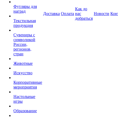
Футляры для
Как до
наград
Доставка
Оплата
нас
Новости
Кон
добраться
Текстильная
продукция
Сувениры с
символикой
России,
регионов,
стран
Животные
Искусство
Корпоративные
мероприятия
Настольные
игры
Образование