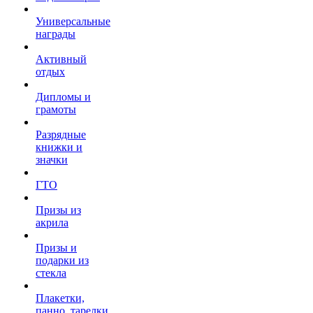
Универсальные
награды
Активный
отдых
Дипломы и
грамоты
Разрядные
книжки и
значки
ГТО
Призы из
акрила
Призы и
подарки из
стекла
Плакетки,
панно, тарелки