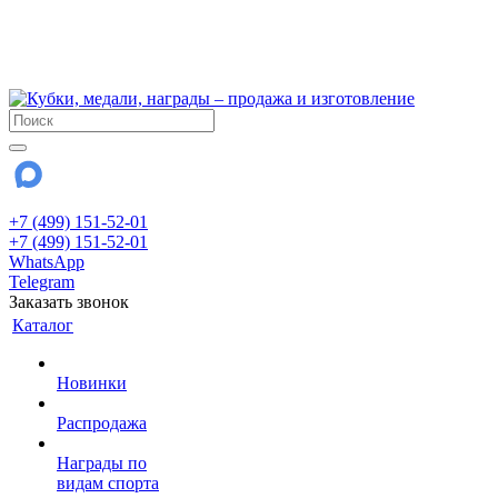
!!! Внимание !!!
6 и 7 августа - магазин работает до 18:00
15 августа - выходной
До сентября Воскресенье - выходной день.
+7 (499) 151-52-01
+7 (499) 151-52-01
WhatsApp
Telegram
Заказать звонок
Каталог
Новинки
Распродажа
Награды по
видам спорта