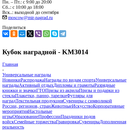
Пн. – Пт.: с 9:00 до 20:00
Сб..: с 10:00 до 18:00
Вск..: выходной до сентября
moscow@mir-nagrad.ru
Поделиться
Кубок наградной - KM3014
Главная
-
Универсальные награды
Новинки
Распродажа
Награды по видам спорта
Универсальные
награды
Активный отдых
Дипломы и грамоты
Разрядные
книжки и значки
ГТО
Призы из акрила
Призы и подарки из
стекла
Плакетки, панно, тарелки
Футляры для
наград
Текстильная продукция
Сувениры с символикой
России, регионов, стран
Животные
Искусство
Корпоративные
мероприятия
Настольные
игры
Образование
Профессии
Праздники родов
войск
Семейные торжества
Гравировка
Сувениры
Дополненная
реальность