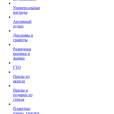
Универсальные
награды
Активный
отдых
Дипломы и
грамоты
Разрядные
книжки и
значки
ГТО
Призы из
акрила
Призы и
подарки из
стекла
Плакетки,
панно, тарелки