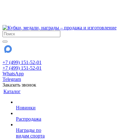
!!! Внимание !!!
6 и 7 августа - магазин работает до 18:00
15 августа - выходной
До сентября Воскресенье - выходной день.
+7 (499) 151-52-01
+7 (499) 151-52-01
WhatsApp
Telegram
Заказать звонок
Каталог
Новинки
Распродажа
Награды по
видам спорта