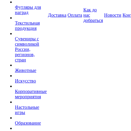
Футляры для
Как до
наград
Доставка
Оплата
нас
Новости
Кон
добраться
Текстильная
продукция
Сувениры с
символикой
России,
регионов,
стран
Животные
Искусство
Корпоративные
мероприятия
Настольные
игры
Образование