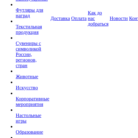
Футляры для
Как до
наград
Доставка
Оплата
нас
Новости
Кон
добраться
Текстильная
продукция
Сувениры с
символикой
России,
регионов,
стран
Животные
Искусство
Корпоративные
мероприятия
Настольные
игры
Образование