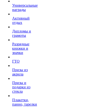
Универсальные
награды
Активный
отдых
Дипломы и
грамоты
Разрядные
книжки и
значки
ГТО
Призы из
акрила
Призы и
подарки из
стекла
Плакетки,
панно, тарелки