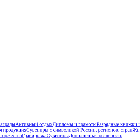
награды
Активный отдых
Дипломы и грамоты
Разрядные книжки и
я продукция
Сувениры с символикой России, регионов, стран
Жи
торжества
Гравировка
Сувениры
Дополненная реальность