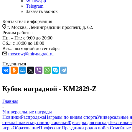
WhatsApp
Telegram
Заказать звонок
Контактная информация
г. Москва, Ленинградский проспект, д. 62.
Режим работы:
Пн. – Пт.: с 9:00 до 20:00
Сб..: с 10:00 до 18:00
Вск..: выходной до сентября
moscow@mir-nagrad.ru
Поделиться
Кубок наградной - KM2829-Z
Главная
-
Универсальные награды
Новинки
Распродажа
Награды по видам спорта
Универсальные 
стекла
Плакетки, панно, тарелки
Футляры для наград
Текстильна
игры
Образование
Профессии
Праздники родов войск
Семейные 