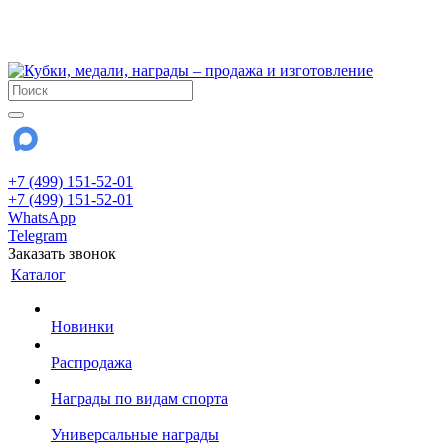
!!! Внимание !!!
28 июля и 3 августа - магазин работает до 18:00
До сентября Воскресенье - выходной день.
+7 (499) 151-52-01
+7 (499) 151-52-01
WhatsApp
Telegram
Заказать звонок
Каталог
Новинки
Распродажа
Награды по видам спорта
Универсальные награды