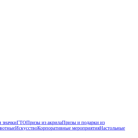
 значки
ГТО
Призы из акрила
Призы и подарки из
вотные
Искусство
Корпоративные мероприятия
Настольные