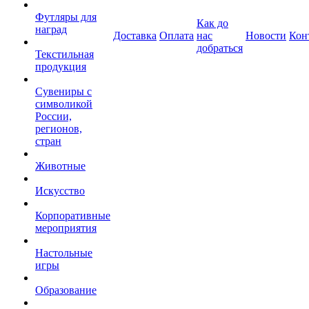
Футляры для
Как до
наград
Доставка
Оплата
нас
Новости
Кон
добраться
Текстильная
продукция
Сувениры с
символикой
России,
регионов,
стран
Животные
Искусство
Корпоративные
мероприятия
Настольные
игры
Образование