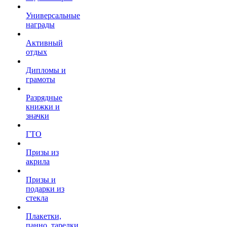
Универсальные
награды
Активный
отдых
Дипломы и
грамоты
Разрядные
книжки и
значки
ГТО
Призы из
акрила
Призы и
подарки из
стекла
Плакетки,
панно, тарелки