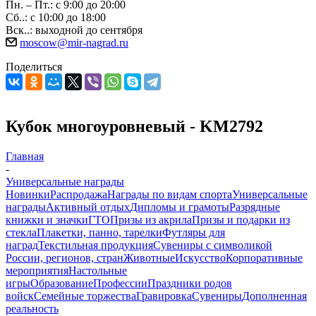
Пн. – Пт.: с 9:00 до 20:00
Сб..: с 10:00 до 18:00
Вск..: выходной до сентября
moscow@mir-nagrad.ru
Поделиться
Кубок многоуровневый - KM2792
Главная
-
Универсальные награды
Новинки
Распродажа
Награды по видам спорта
Универсальные
награды
Активный отдых
Дипломы и грамоты
Разрядные
книжки и значки
ГТО
Призы из акрила
Призы и подарки из
стекла
Плакетки, панно, тарелки
Футляры для
наград
Текстильная продукция
Сувениры с символикой
России, регионов, стран
Животные
Искусство
Корпоративные
мероприятия
Настольные
игры
Образование
Профессии
Праздники родов
войск
Семейные торжества
Гравировка
Сувениры
Дополненная
реальность