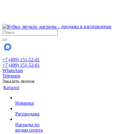
!!! Внимание !!!
6 и 7 августа - магазин работает до 18:00
15 августа - выходной
До сентября Воскресенье - выходной день.
+7 (499) 151-52-01
+7 (499) 151-52-01
WhatsApp
Telegram
Заказать звонок
Каталог
Новинки
Распродажа
Награды по
видам спорта