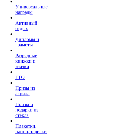
Универсальные
награды
Активный
отдых
Дипломы и
грамоты
Разрядные
книжки и
значки
ГТО
Призы из
акрила
Призы и
подарки из
стекла
Плакетки,
панно, тарелки