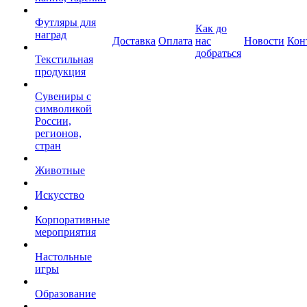
Футляры для
Как до
наград
Доставка
Оплата
нас
Новости
Кон
добраться
Текстильная
продукция
Сувениры с
символикой
России,
регионов,
стран
Животные
Искусство
Корпоративные
мероприятия
Настольные
игры
Образование