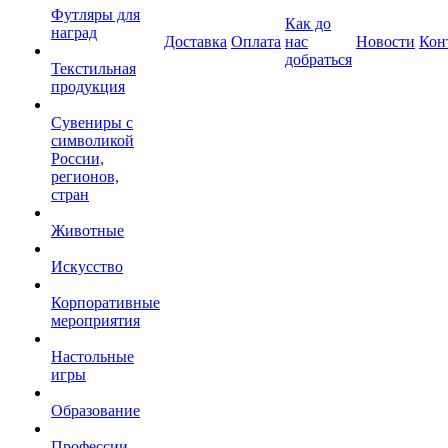
Футляры для
Как до
наград
Доставка
Оплата
нас
Новости
Кон
добраться
Текстильная
продукция
Сувениры с
символикой
России,
регионов,
стран
Животные
Искусство
Корпоративные
мероприятия
Настольные
игры
Образование
Профессии