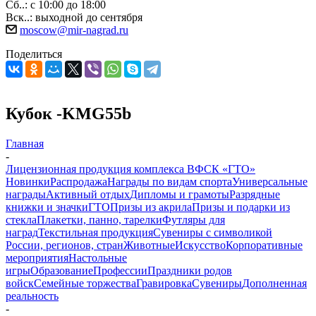
Сб..: с 10:00 до 18:00
Вск..: выходной до сентября
moscow@mir-nagrad.ru
Поделиться
Кубок -KMG55b
Главная
-
Лицензионная продукция комплекса ВФСК «ГТО»
Новинки
Распродажа
Награды по видам спорта
Универсальные
награды
Активный отдых
Дипломы и грамоты
Разрядные
книжки и значки
ГТО
Призы из акрила
Призы и подарки из
стекла
Плакетки, панно, тарелки
Футляры для
наград
Текстильная продукция
Сувениры с символикой
России, регионов, стран
Животные
Искусство
Корпоративные
мероприятия
Настольные
игры
Образование
Профессии
Праздники родов
войск
Семейные торжества
Гравировка
Сувениры
Дополненная
реальность
-