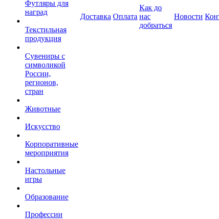
Футляры для
Как до
наград
Доставка
Оплата
нас
Новости
Кон
добраться
Текстильная
продукция
Сувениры с
символикой
России,
регионов,
стран
Животные
Искусство
Корпоративные
мероприятия
Настольные
игры
Образование
Профессии