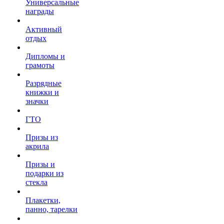
Универсальные
награды
Активный
отдых
Дипломы и
грамоты
Разрядные
книжки и
значки
ГТО
Призы из
акрила
Призы и
подарки из
стекла
Плакетки,
панно, тарелки