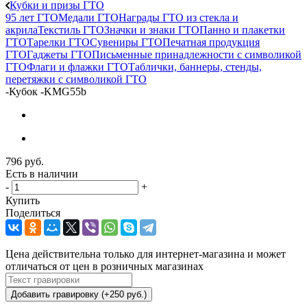
Кубки и призы ГТО
95 лет ГТО
Медали ГТО
Награды ГТО из стекла и
акрила
Текстиль ГТО
Значки и знаки ГТО
Панно и плакетки
ГТО
Тарелки ГТО
Сувениры ГТО
Печатная продукция
ГТО
Гаджеты ГТО
Письменные принадлежности с символикой
ГТО
Флаги и флажки ГТО
Таблички, баннеры, стенды,
перетяжки с символикой ГТО
-
Кубок -KMG55b
796
руб.
Есть в наличии
-
+
Купить
Поделиться
Цена действительна только для интернет-магазина и может
отличаться от цен в розничных магазинах
Добавить гравировку (+250 руб.)