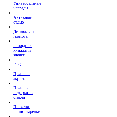
Универсальные
награды
Активный
отдых
Дипломы и
грамоты
Разрядные
книжки и
значки
ГТО
Призы из
акрила
Призы и
подарки из
стекла
Плакетки,
панно, тарелки