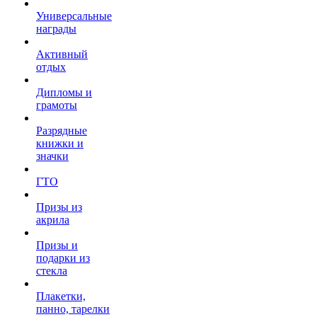
Универсальные
награды
Активный
отдых
Дипломы и
грамоты
Разрядные
книжки и
значки
ГТО
Призы из
акрила
Призы и
подарки из
стекла
Плакетки,
панно, тарелки