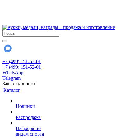
!!! Внимание !!!
6 и 7 августа - магазин работает до 18:00
15 августа - выходной
До сентября Воскресенье - выходной день.
+7 (499) 151-52-01
+7 (499) 151-52-01
WhatsApp
Telegram
Заказать звонок
Каталог
Новинки
Распродажа
Награды по
видам спорта