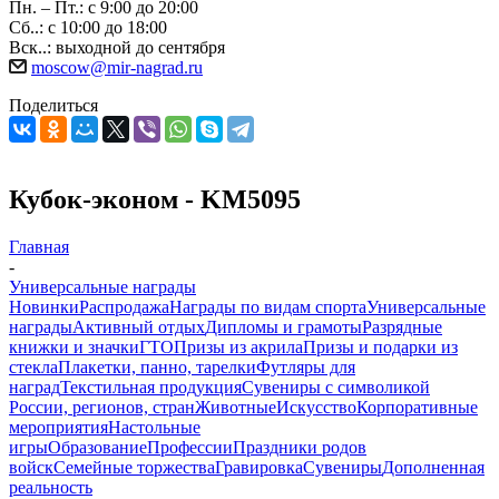
Пн. – Пт.: с 9:00 до 20:00
Сб..: с 10:00 до 18:00
Вск..: выходной до сентября
moscow@mir-nagrad.ru
Поделиться
Кубок-эконом - KM5095
Главная
-
Универсальные награды
Новинки
Распродажа
Награды по видам спорта
Универсальные
награды
Активный отдых
Дипломы и грамоты
Разрядные
книжки и значки
ГТО
Призы из акрила
Призы и подарки из
стекла
Плакетки, панно, тарелки
Футляры для
наград
Текстильная продукция
Сувениры с символикой
России, регионов, стран
Животные
Искусство
Корпоративные
мероприятия
Настольные
игры
Образование
Профессии
Праздники родов
войск
Семейные торжества
Гравировка
Сувениры
Дополненная
реальность