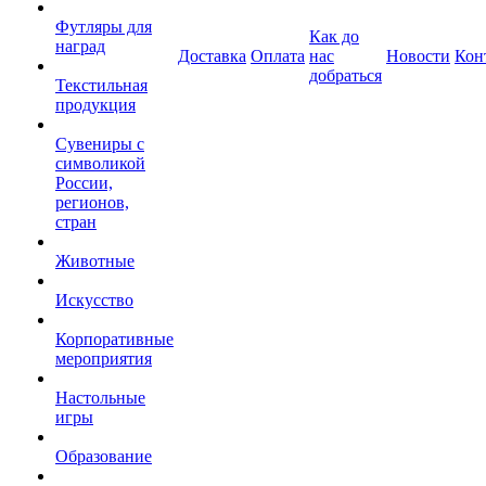
Футляры для
Как до
наград
Доставка
Оплата
нас
Новости
Кон
добраться
Текстильная
продукция
Сувениры с
символикой
России,
регионов,
стран
Животные
Искусство
Корпоративные
мероприятия
Настольные
игры
Образование