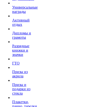
Универсальные
награды
Активный
отдых
Дипломы и
грамоты
Разрядные
книжки и
значки
ГТО
Призы из
акрила
Призы и
подарки из
стекла
Плакетки,
панно, тарелки