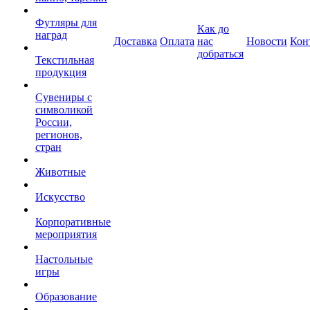
Футляры для
Как до
наград
Доставка
Оплата
нас
Новости
Кон
добраться
Текстильная
продукция
Сувениры с
символикой
России,
регионов,
стран
Животные
Искусство
Корпоративные
мероприятия
Настольные
игры
Образование