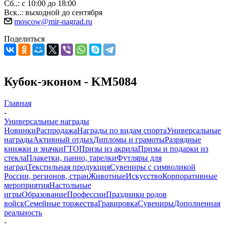
Сб..: с 10:00 до 18:00
Вск..: выходной до сентября
moscow@mir-nagrad.ru
Поделиться
Кубок-эконом - KM5084
Главная
-
Универсальные награды
Новинки
Распродажа
Награды по видам спорта
Универсальные
награды
Активный отдых
Дипломы и грамоты
Разрядные
книжки и значки
ГТО
Призы из акрила
Призы и подарки из
стекла
Плакетки, панно, тарелки
Футляры для
наград
Текстильная продукция
Сувениры с символикой
России, регионов, стран
Животные
Искусство
Корпоративные
мероприятия
Настольные
игры
Образование
Профессии
Праздники родов
войск
Семейные торжества
Гравировка
Сувениры
Дополненная
реальность
-