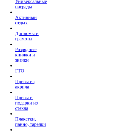
Универсальные
награды
Активный
отдых
Дипломы и
грамоты
Разрядные
книжки и
значки
ГТО
Призы из
акрила
Призы и
подарки из
стекла
Плакетки,
панно, тарелки