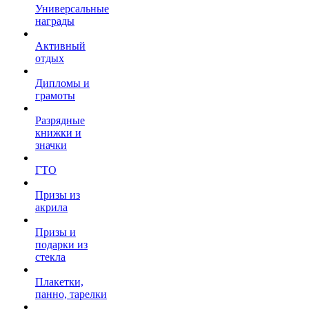
Универсальные
награды
Активный
отдых
Дипломы и
грамоты
Разрядные
книжки и
значки
ГТО
Призы из
акрила
Призы и
подарки из
стекла
Плакетки,
панно, тарелки