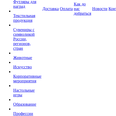
Футляры для
Как до
наград
Доставка
Оплата
нас
Новости
Кон
добраться
Текстильная
продукция
Сувениры с
символикой
России,
регионов,
стран
Животные
Искусство
Корпоративные
мероприятия
Настольные
игры
Образование
Профессии