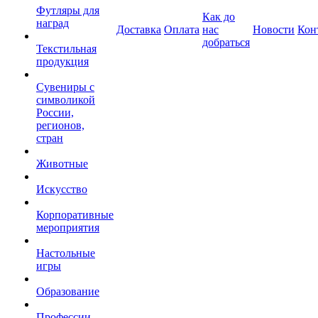
Футляры для
Как до
наград
Доставка
Оплата
нас
Новости
Кон
добраться
Текстильная
продукция
Сувениры с
символикой
России,
регионов,
стран
Животные
Искусство
Корпоративные
мероприятия
Настольные
игры
Образование
Профессии