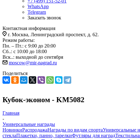
+7 (499) 151-52-01
WhatsApp
Telegram
Заказать звонок
Контактная информация
г. Москва, Ленинградский проспект, д. 62.
Режим работы:
Пн. – Пт.: с 9:00 до 20:00
Сб..: с 10:00 до 18:00
Вск..: выходной до сентября
moscow@mir-nagrad.ru
Поделиться
Кубок-эконом - KM5082
Главная
-
Универсальные награды
Новинки
Распродажа
Награды по видам спорта
Универсальные 
стекла
Плакетки, панно, тарелки
Футляры для наград
Текстильна