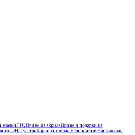
 значки
ГТО
Призы из акрила
Призы и подарки из
вотные
Искусство
Корпоративные мероприятия
Настольные