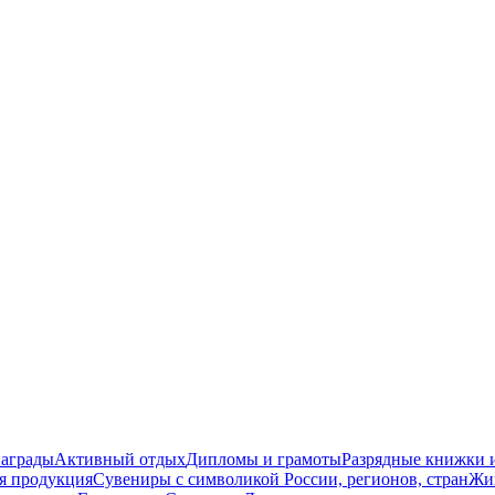
награды
Активный отдых
Дипломы и грамоты
Разрядные книжки и
я продукция
Сувениры с символикой России, регионов, стран
Жи