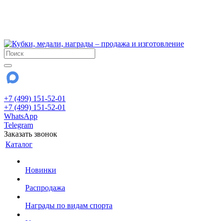
!!! Внимание !!!
6 и 7 августа - магазин работает до 18:00
15 августа - выходной
До сентября Воскресенье - выходной день.
+7 (499) 151-52-01
+7 (499) 151-52-01
WhatsApp
Telegram
Заказать звонок
Каталог
Новинки
Распродажа
Награды по видам спорта