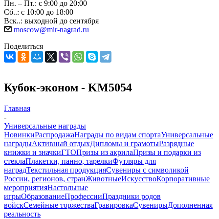
Пн. – Пт.: с 9:00 до 20:00
Сб..: с 10:00 до 18:00
Вск..: выходной до сентября
moscow@mir-nagrad.ru
Поделиться
Кубок-эконом - KM5054
Главная
-
Универсальные награды
Новинки
Распродажа
Награды по видам спорта
Универсальные
награды
Активный отдых
Дипломы и грамоты
Разрядные
книжки и значки
ГТО
Призы из акрила
Призы и подарки из
стекла
Плакетки, панно, тарелки
Футляры для
наград
Текстильная продукция
Сувениры с символикой
России, регионов, стран
Животные
Искусство
Корпоративные
мероприятия
Настольные
игры
Образование
Профессии
Праздники родов
войск
Семейные торжества
Гравировка
Сувениры
Дополненная
реальность