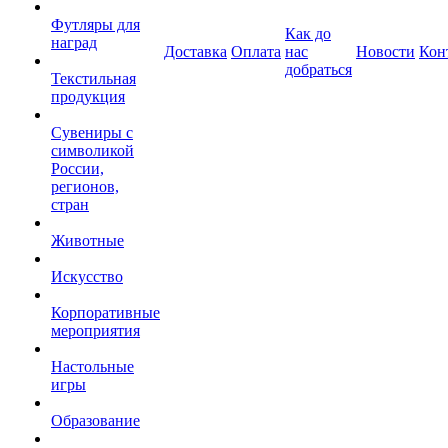
Футляры для
Как до
наград
Доставка
Оплата
нас
Новости
Кон
добраться
Текстильная
продукция
Сувениры с
символикой
России,
регионов,
стран
Животные
Искусство
Корпоративные
мероприятия
Настольные
игры
Образование