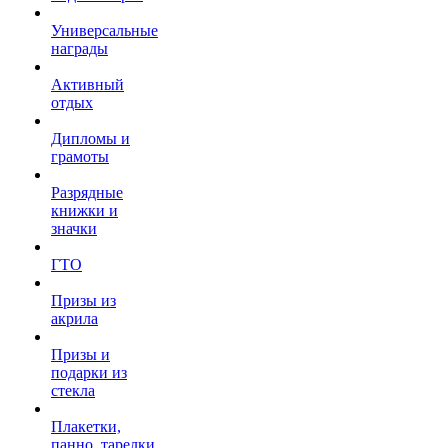
Универсальные
награды
Активный
отдых
Дипломы и
грамоты
Разрядные
книжки и
значки
ГТО
Призы из
акрила
Призы и
подарки из
стекла
Плакетки,
панно, тарелки