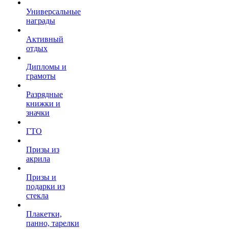
Универсальные
награды
Активный
отдых
Дипломы и
грамоты
Разрядные
книжки и
значки
ГТО
Призы из
акрила
Призы и
подарки из
стекла
Плакетки,
панно, тарелки