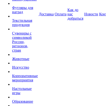
Футляры для
Как до
наград
Доставка
Оплата
нас
Новости
Кон
добраться
Текстильная
продукция
Сувениры с
символикой
России,
регионов,
стран
Животные
Искусство
Корпоративные
мероприятия
Настольные
игры
Образование