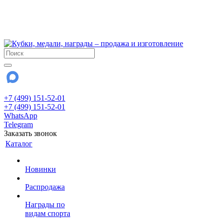
!!! Внимание !!!
6 и 7 августа - магазин работает до 18:00
15 августа - выходной
До сентября Воскресенье - выходной день.
+7 (499) 151-52-01
+7 (499) 151-52-01
WhatsApp
Telegram
Заказать звонок
Каталог
Новинки
Распродажа
Награды по
видам спорта