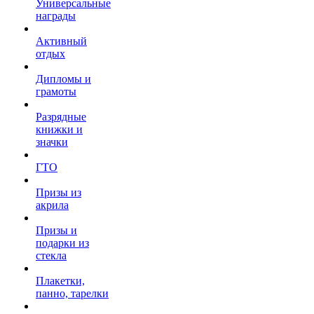
Универсальные
награды
Активный
отдых
Дипломы и
грамоты
Разрядные
книжки и
значки
ГТО
Призы из
акрила
Призы и
подарки из
стекла
Плакетки,
панно, тарелки