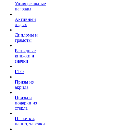
Универсальные
награды
Активный
отдых
Дипломы и
грамоты
Разрядные
книжки и
значки
ГТО
Призы из
акрила
Призы и
подарки из
стекла
Плакетки,
панно, тарелки