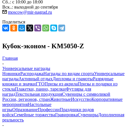
Сб..: с 10:00 до 18:00
Вск..: выходной до сентября
moscow@mir-nagrad.ru
Поделиться
Кубок-эконом - KM5050-Z
Главная
-
Универсальные награды
Новинки
Распродажа
Награды по видам спорта
Универсальные
награды
Активный отдых
Дипломы и грамоты
Разрядные
книжки и значки
ГТО
Призы из акрила
Призы и подарки из
стекла
Плакетки, панно, тарелки
Футляры для
наград
Текстильная продукция
Сувениры с символикой
России, регионов, стран
Животные
Искусство
Корпоративные
мероприятия
Настольные
игры
Образование
Профессии
Праздники родов
войск
Семейные торжества
Гравировка
Сувениры
Дополненная
реальность
-