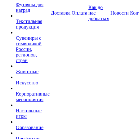
Футляры для
Как до
наград
Доставка
Оплата
нас
Новости
Кон
добраться
Текстильная
продукция
Сувениры с
символикой
России,
регионов,
стран
Животные
Искусство
Корпоративные
мероприятия
Настольные
игры
Образование
Профессии