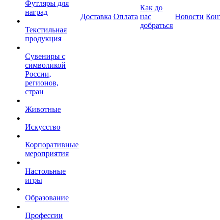
Футляры для
Как до
наград
Доставка
Оплата
нас
Новости
Кон
добраться
Текстильная
продукция
Сувениры с
символикой
России,
регионов,
стран
Животные
Искусство
Корпоративные
мероприятия
Настольные
игры
Образование
Профессии