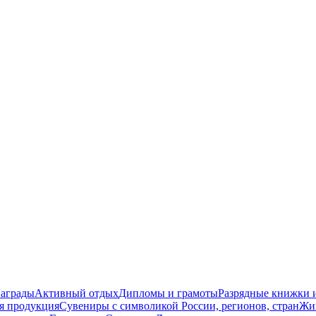
награды
Активный отдых
Дипломы и грамоты
Разрядные книжки и
я продукция
Сувениры с символикой России, регионов, стран
Жи