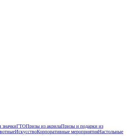
 значки
ГТО
Призы из акрила
Призы и подарки из
вотные
Искусство
Корпоративные мероприятия
Настольные