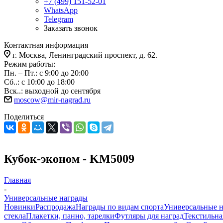
+7 (499) 151-52-01
WhatsApp
Telegram
Заказать звонок
Контактная информация
г. Москва, Ленинградский проспект, д. 62.
Режим работы:
Пн. – Пт.: с 9:00 до 20:00
Сб..: с 10:00 до 18:00
Вск..: выходной до сентября
moscow@mir-nagrad.ru
Поделиться
Кубок-эконом - KM5009
Главная
-
Универсальные награды
Новинки
Распродажа
Награды по видам спорта
Универсальные 
стекла
Плакетки, панно, тарелки
Футляры для наград
Текстильна