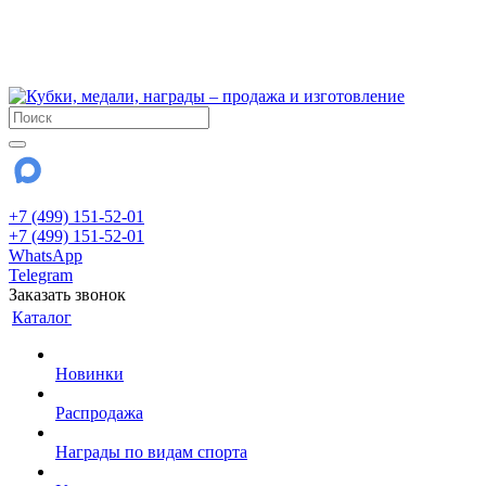
!!! Внимание !!!
6 и 7 августа - магазин работает до 18:00
15 августа - выходной
До сентября Воскресенье - выходной день.
+7 (499) 151-52-01
+7 (499) 151-52-01
WhatsApp
Telegram
Заказать звонок
Каталог
Новинки
Распродажа
Награды по видам спорта