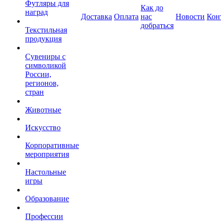
Футляры для
Как до
наград
Доставка
Оплата
нас
Новости
Кон
добраться
Текстильная
продукция
Сувениры с
символикой
России,
регионов,
стран
Животные
Искусство
Корпоративные
мероприятия
Настольные
игры
Образование
Профессии