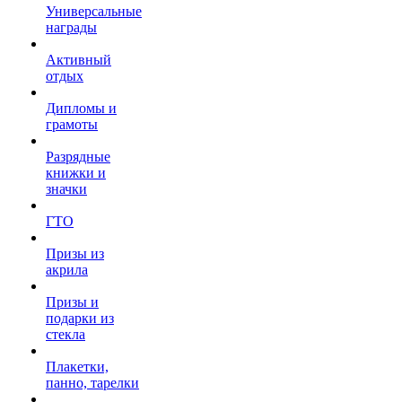
Универсальные
награды
Активный
отдых
Дипломы и
грамоты
Разрядные
книжки и
значки
ГТО
Призы из
акрила
Призы и
подарки из
стекла
Плакетки,
панно, тарелки