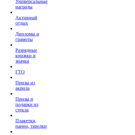
Универсальные
награды
Активный
отдых
Дипломы и
грамоты
Разрядные
книжки и
значки
ГТО
Призы из
акрила
Призы и
подарки из
стекла
Плакетки,
панно, тарелки