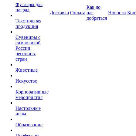
Футляры для
Как до
наград
Доставка
Оплата
нас
Новости
Кон
добраться
Текстильная
продукция
Сувениры с
символикой
России,
регионов,
стран
Животные
Искусство
Корпоративные
мероприятия
Настольные
игры
Образование
Профессии