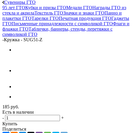
Сувениры ГТО
95 лет ГТО
Кубки и призы ГТО
Медали ГТО
Награды ГТО из
стекла и акрила
Текстиль ГТО
Значки и знаки ГТО
Панно и
плакетки ГТО
Тарелки ГТО
Печатная продукция ГТО
Гаджеты
ГТО
Письменные принадлежности с символикой ГТО
Флаги и
флажки ГТО
Таблички, баннеры, стенды, перетяжки с
символикой ГТО
-
Кружка - SUG51-Z
185
руб.
Есть в наличии
-
+
Купить
Поделиться