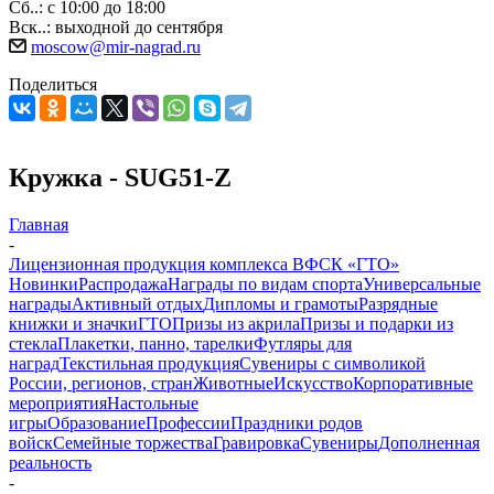
Сб..: с 10:00 до 18:00
Вск..: выходной до сентября
moscow@mir-nagrad.ru
Поделиться
Кружка - SUG51-Z
Главная
-
Лицензионная продукция комплекса ВФСК «ГТО»
Новинки
Распродажа
Награды по видам спорта
Универсальные
награды
Активный отдых
Дипломы и грамоты
Разрядные
книжки и значки
ГТО
Призы из акрила
Призы и подарки из
стекла
Плакетки, панно, тарелки
Футляры для
наград
Текстильная продукция
Сувениры с символикой
России, регионов, стран
Животные
Искусство
Корпоративные
мероприятия
Настольные
игры
Образование
Профессии
Праздники родов
войск
Семейные торжества
Гравировка
Сувениры
Дополненная
реальность
-