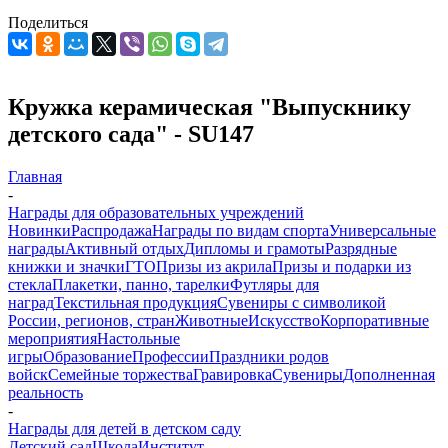
Поделиться
Кружка керамическая "Выпускнику
детского сада" - SU147
Главная
-
Награды для образовательных учреждений
Новинки
Распродажа
Награды по видам спорта
Универсальные
награды
Активный отдых
Дипломы и грамоты
Разрядные
книжки и значки
ГТО
Призы из акрила
Призы и подарки из
стекла
Плакетки, панно, тарелки
Футляры для
наград
Текстильная продукция
Сувениры с символикой
России, регионов, стран
Животные
Искусство
Корпоративные
мероприятия
Настольные
игры
Образование
Профессии
Праздники родов
войск
Семейные торжества
Гравировка
Сувениры
Дополненная
реальность
-
Награды для детей в детском саду
Детский сад
Школа
Институт