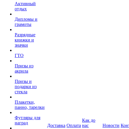
Активный
отдых
Дипломы и
грамоты
Разрядные
книжки и
значки
ГТО
Призы из
акрила
Призы и
подарки из
стекла
Плакетки,
панно, тарелки
Футляры для
Как до
наград
Доставка
Оплата
нас
Новости
Кон