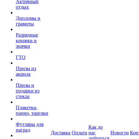
Активный
отдых
Дипломы и
грамоты
Разрядные
книжки и
значки
ГТО
Призы из
акрила
Призы и
подарки из
стекла
Плакетки,
панно, тарелки
Футляры для
Как до
наград
Доставка
Оплата
нас
Новости
Кон
добраться