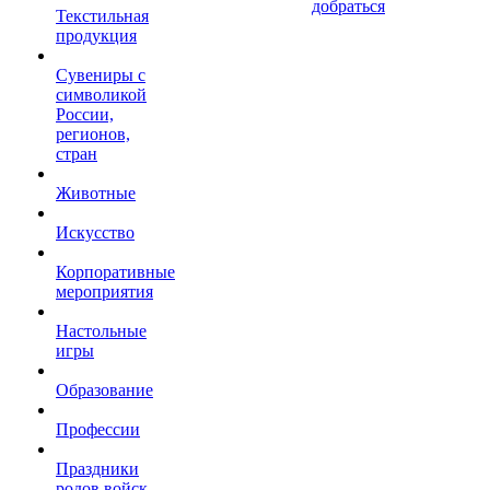
добраться
Текстильная
продукция
Сувениры с
символикой
России,
регионов,
стран
Животные
Искусство
Корпоративные
мероприятия
Настольные
игры
Образование
Профессии
Праздники
родов войск