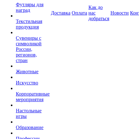
Футляры для
Как до
наград
Доставка
Оплата
нас
Новости
Кон
добраться
Текстильная
продукция
Сувениры с
символикой
России,
регионов,
стран
Животные
Искусство
Корпоративные
мероприятия
Настольные
игры
Образование
Профессии