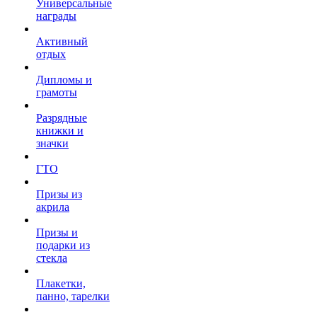
Универсальные
награды
Активный
отдых
Дипломы и
грамоты
Разрядные
книжки и
значки
ГТО
Призы из
акрила
Призы и
подарки из
стекла
Плакетки,
панно, тарелки