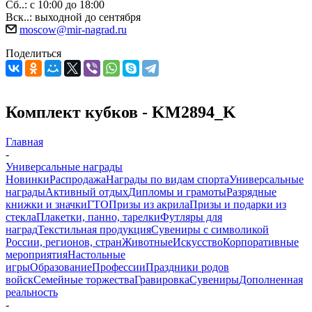
Сб..: с 10:00 до 18:00
Вск..: выходной до сентября
moscow@mir-nagrad.ru
Поделиться
Комплект кубков - KM2894_K
Главная
-
Универсальные награды
Новинки
Распродажа
Награды по видам спорта
Универсальные
награды
Активный отдых
Дипломы и грамоты
Разрядные
книжки и значки
ГТО
Призы из акрила
Призы и подарки из
стекла
Плакетки, панно, тарелки
Футляры для
наград
Текстильная продукция
Сувениры с символикой
России, регионов, стран
Животные
Искусство
Корпоративные
мероприятия
Настольные
игры
Образование
Профессии
Праздники родов
войск
Семейные торжества
Гравировка
Сувениры
Дополненная
реальность
-