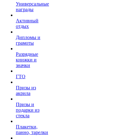
Универсальные
награды
Активный
отдых
Дипломы и
грамоты
Разрядные
книжки и
значки
ГТО
Призы из
акрила
Призы и
подарки из
стекла
Плакетки,
панно, тарелки