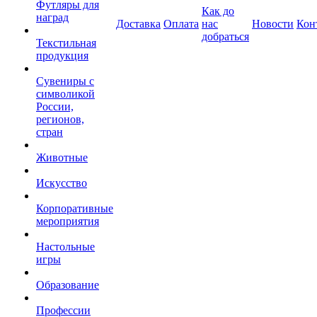
Футляры для
Как до
наград
Доставка
Оплата
нас
Новости
Кон
добраться
Текстильная
продукция
Сувениры с
символикой
России,
регионов,
стран
Животные
Искусство
Корпоративные
мероприятия
Настольные
игры
Образование
Профессии