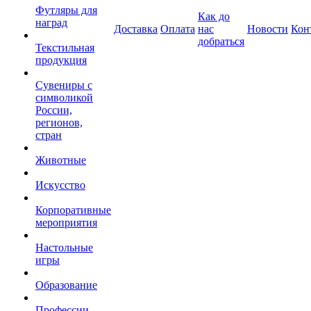
Футляры для
Как до
наград
Доставка
Оплата
нас
Новости
Кон
добраться
Текстильная
продукция
Сувениры с
символикой
России,
регионов,
стран
Животные
Искусство
Корпоративные
мероприятия
Настольные
игры
Образование
Профессии