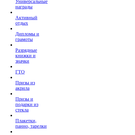
Универсальные
награды
Активный
отдых
Дипломы и
грамоты
Разрядные
книжки и
значки
ГТО
Призы из
акрила
Призы и
подарки из
стекла
Плакетки,
панно, тарелки