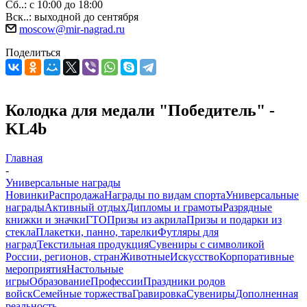
Сб..: с 10:00 до 18:00
Вск..: выходной до сентября
moscow@mir-nagrad.ru
Поделиться
Колодка для медали "Победитель" -
KL4b
Главная
-
Универсальные награды
Новинки
Распродажа
Награды по видам спорта
Универсальные
награды
Активный отдых
Дипломы и грамоты
Разрядные
книжки и значки
ГТО
Призы из акрила
Призы и подарки из
стекла
Плакетки, панно, тарелки
Футляры для
наград
Текстильная продукция
Сувениры с символикой
России, регионов, стран
Животные
Искусство
Корпоративные
мероприятия
Настольные
игры
Образование
Профессии
Праздники родов
войск
Семейные торжества
Гравировка
Сувениры
Дополненная
реальность