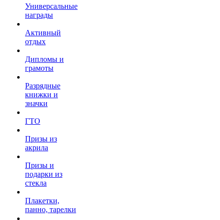
Универсальные
награды
Активный
отдых
Дипломы и
грамоты
Разрядные
книжки и
значки
ГТО
Призы из
акрила
Призы и
подарки из
стекла
Плакетки,
панно, тарелки