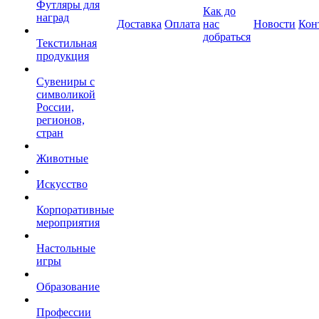
Футляры для
Как до
наград
Доставка
Оплата
нас
Новости
Кон
добраться
Текстильная
продукция
Сувениры с
символикой
России,
регионов,
стран
Животные
Искусство
Корпоративные
мероприятия
Настольные
игры
Образование
Профессии