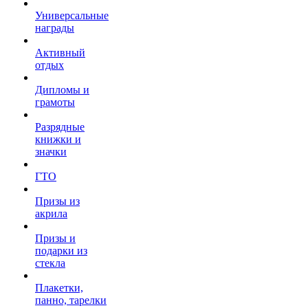
Универсальные
награды
Активный
отдых
Дипломы и
грамоты
Разрядные
книжки и
значки
ГТО
Призы из
акрила
Призы и
подарки из
стекла
Плакетки,
панно, тарелки