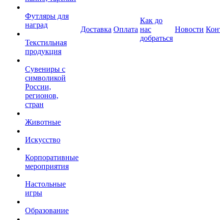
Футляры для
Как до
наград
Доставка
Оплата
нас
Новости
Кон
добраться
Текстильная
продукция
Сувениры с
символикой
России,
регионов,
стран
Животные
Искусство
Корпоративные
мероприятия
Настольные
игры
Образование