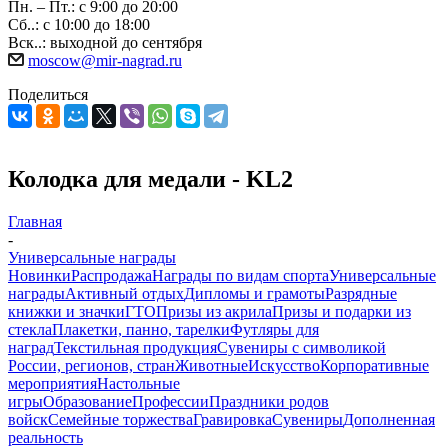
Пн. – Пт.: с 9:00 до 20:00
Сб..: с 10:00 до 18:00
Вск..: выходной до сентября
moscow@mir-nagrad.ru
Поделиться
Колодка для медали - KL2
Главная
-
Универсальные награды
Новинки
Распродажа
Награды по видам спорта
Универсальные
награды
Активный отдых
Дипломы и грамоты
Разрядные
книжки и значки
ГТО
Призы из акрила
Призы и подарки из
стекла
Плакетки, панно, тарелки
Футляры для
наград
Текстильная продукция
Сувениры с символикой
России, регионов, стран
Животные
Искусство
Корпоративные
мероприятия
Настольные
игры
Образование
Профессии
Праздники родов
войск
Семейные торжества
Гравировка
Сувениры
Дополненная
реальность