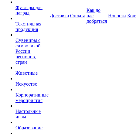
Футляры для
Как до
наград
Доставка
Оплата
нас
Новости
Кон
добраться
Текстильная
продукция
Сувениры с
символикой
России,
регионов,
стран
Животные
Искусство
Корпоративные
мероприятия
Настольные
игры
Образование