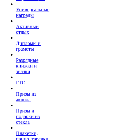
Универсальные
награды
Активный
отдых
Дипломы и
грамоты
Разрядные
книжки и
значки
ГТО
Призы из
акрила
Призы и
подарки из
стекла
Плакетки,
панно, тарелки