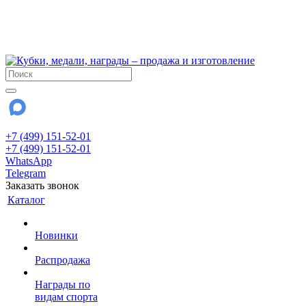
!!! Внимание !!!
6 и 7 августа - магазин работает до 18:00
15 августа - выходной
До сентября Воскресенье - выходной день.
+7 (499) 151-52-01
+7 (499) 151-52-01
WhatsApp
Telegram
Заказать звонок
Каталог
Новинки
Распродажа
Награды по
видам спорта