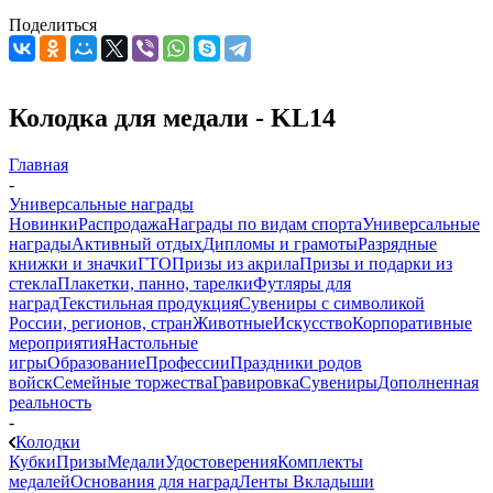
Поделиться
Колодка для медали - KL14
Главная
-
Универсальные награды
Новинки
Распродажа
Награды по видам спорта
Универсальные
награды
Активный отдых
Дипломы и грамоты
Разрядные
книжки и значки
ГТО
Призы из акрила
Призы и подарки из
стекла
Плакетки, панно, тарелки
Футляры для
наград
Текстильная продукция
Сувениры с символикой
России, регионов, стран
Животные
Искусство
Корпоративные
мероприятия
Настольные
игры
Образование
Профессии
Праздники родов
войск
Семейные торжества
Гравировка
Сувениры
Дополненная
реальность
-
Колодки
Кубки
Призы
Медали
Удостоверения
Комплекты
медалей
Основания для наград
Ленты
Вкладыши