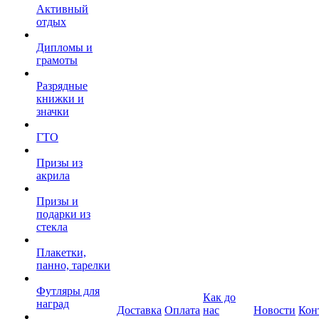
Активный
отдых
Дипломы и
грамоты
Разрядные
книжки и
значки
ГТО
Призы из
акрила
Призы и
подарки из
стекла
Плакетки,
панно, тарелки
Футляры для
Как до
наград
Доставка
Оплата
нас
Новости
Кон