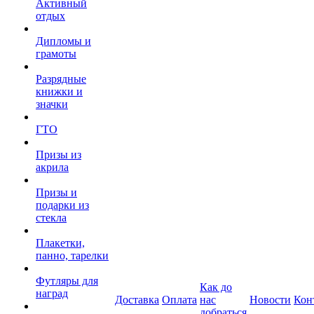
Активный
отдых
Дипломы и
грамоты
Разрядные
книжки и
значки
ГТО
Призы из
акрила
Призы и
подарки из
стекла
Плакетки,
панно, тарелки
Футляры для
Как до
наград
Доставка
Оплата
нас
Новости
Кон
добраться