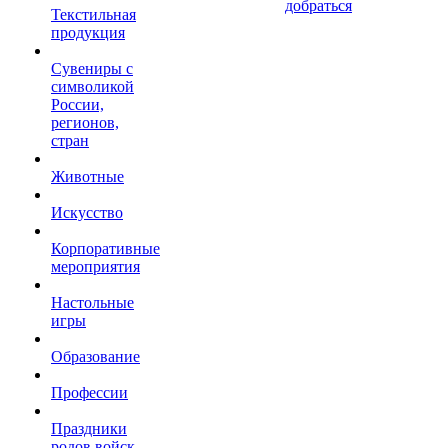
добраться
Текстильная
продукция
Сувениры с
символикой
России,
регионов,
стран
Животные
Искусство
Корпоративные
мероприятия
Настольные
игры
Образование
Профессии
Праздники
родов войск