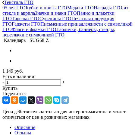
Текстиль ГТО
95 лет ГТО
Кубки и призы ГТО
Медали ГТО
Награды ГТО из
стекла и акрила
Значки и знаки ГТО
Панно и плакетки
ГТО
Тарелки ГТО
Сувениры ГТО
Печатная продукция
ГТО
Гаджеты ГТО
Письменные принадлежности с символикой
ГТО
Флаги и флажки ГТО
Таблички, баннеры, стенды,
перетяжки с символикой ГТО
-
Календарь - SUG68-Z
1 149
руб.
Есть в наличии
-
+
Купить
Поделиться
Цена действительна только для интернет-магазина и может
отличаться от цен в розничных магазинах
Описание
Отзывы