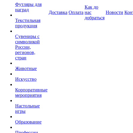
Футляры для
Как до
наград
Доставка
Оплата
нас
Новости
Кон
добраться
Текстильная
продукция
Сувениры с
символикой
России,
регионов,
стран
Животные
Искусство
Корпоративные
мероприятия
Настольные
игры
Образование
Профессии