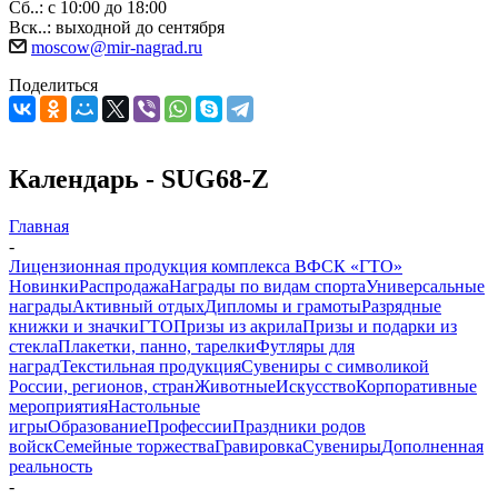
Сб..: с 10:00 до 18:00
Вск..: выходной до сентября
moscow@mir-nagrad.ru
Поделиться
Календарь - SUG68-Z
Главная
-
Лицензионная продукция комплекса ВФСК «ГТО»
Новинки
Распродажа
Награды по видам спорта
Универсальные
награды
Активный отдых
Дипломы и грамоты
Разрядные
книжки и значки
ГТО
Призы из акрила
Призы и подарки из
стекла
Плакетки, панно, тарелки
Футляры для
наград
Текстильная продукция
Сувениры с символикой
России, регионов, стран
Животные
Искусство
Корпоративные
мероприятия
Настольные
игры
Образование
Профессии
Праздники родов
войск
Семейные торжества
Гравировка
Сувениры
Дополненная
реальность
-