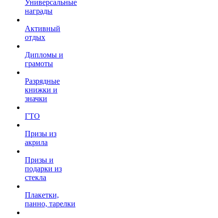
Универсальные
награды
Активный
отдых
Дипломы и
грамоты
Разрядные
книжки и
значки
ГТО
Призы из
акрила
Призы и
подарки из
стекла
Плакетки,
панно, тарелки