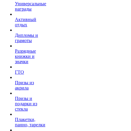
Универсальные
награды
Активный
отдых
Дипломы и
грамоты
Разрядные
книжки и
значки
ГТО
Призы из
акрила
Призы и
подарки из
стекла
Плакетки,
панно, тарелки