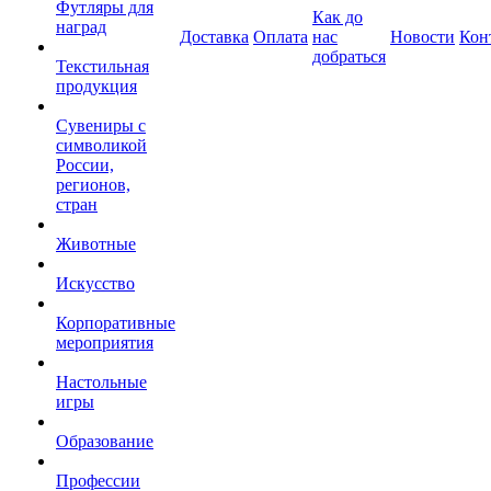
Футляры для
Как до
наград
Доставка
Оплата
нас
Новости
Кон
добраться
Текстильная
продукция
Сувениры с
символикой
России,
регионов,
стран
Животные
Искусство
Корпоративные
мероприятия
Настольные
игры
Образование
Профессии