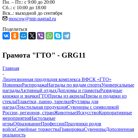
Пн. – Пт.: с 9:00 до 20:00
Сб..: с 10:00 до 18:00
Вск..: выходной до сентября
moscow@mir-nagrad.ru
Поделиться
Грамота "ГТО" - GRG11
Главная
-
Лицензионная продукция комплекса ВФСК «ГТО»
Новинки
Распродажа
Награды по видам спорта
Универсальные
награды
Активный отдых
Дипломы и грамоты
Разрядные
книжки и значки
ГТО
Призы из акрила
Призы и подарки из
стекла
Плакетки, панно, тарелки
Футляры для
наград
Текстильная продукция
Сувениры с символикой
России, регионов, стран
Животные
Искусство
Корпоративные
мероприятия
Настольные
игры
Образование
Профессии
Праздники родов
войск
Семейные торжества
Гравировка
Сувениры
Дополненная
реальность