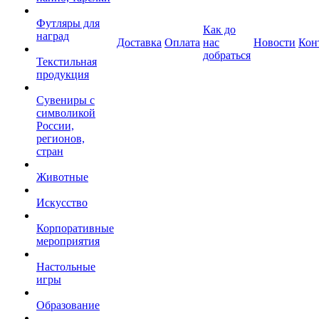
Футляры для
Как до
наград
Доставка
Оплата
нас
Новости
Кон
добраться
Текстильная
продукция
Сувениры с
символикой
России,
регионов,
стран
Животные
Искусство
Корпоративные
мероприятия
Настольные
игры
Образование