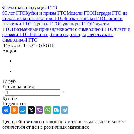
-
Печатная продукция ГТО
95 лет ГТО
Кубки и призы ГТО
Медали ГТО
Награды ГТО из
стекла и акрила
Текстиль ГТО
Значки и знаки ГТО
Панно и
плакетки ГТО
Тарелки ГТО
Сувениры ГТО
Гаджеты
ГТО
Письменные принадлежности с символикой ГТО
Флаги и
флажки ГТО
Таблички, баннеры, стенды, перетяжки с
символикой ГТО
-
Грамота "ГТО" - GRG11
Акция
17
руб.
Есть в наличии
-
+
Купить
Поделиться
Цена действительна только для интернет-магазина и может
отличаться от цен в розничных магазинах