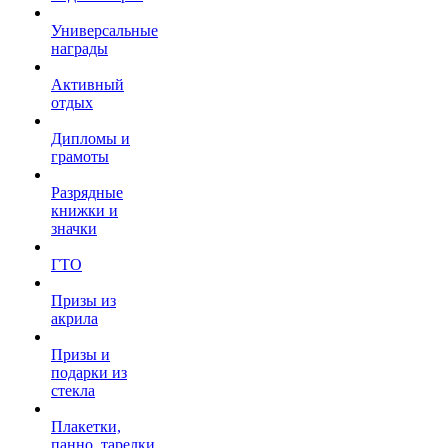
Универсальные
награды
Активный
отдых
Дипломы и
грамоты
Разрядные
книжки и
значки
ГТО
Призы из
акрила
Призы и
подарки из
стекла
Плакетки,
панно, тарелки