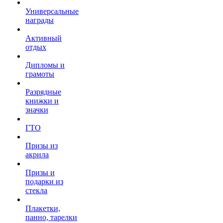
Универсальные
награды
Активный
отдых
Дипломы и
грамоты
Разрядные
книжки и
значки
ГТО
Призы из
акрила
Призы и
подарки из
стекла
Плакетки,
панно, тарелки