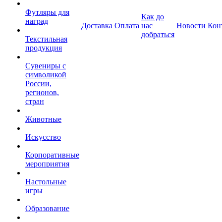
Футляры для
Как до
наград
Доставка
Оплата
нас
Новости
Кон
добраться
Текстильная
продукция
Сувениры с
символикой
России,
регионов,
стран
Животные
Искусство
Корпоративные
мероприятия
Настольные
игры
Образование