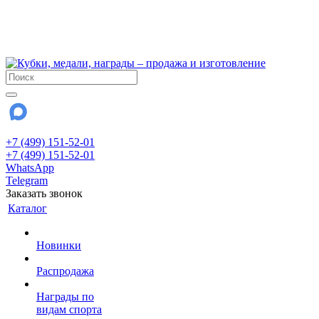
!!! Внимание !!!
6 и 7 августа - магазин работает до 18:00
15 августа - выходной
До сентября Воскресенье - выходной день.
+7 (499) 151-52-01
+7 (499) 151-52-01
WhatsApp
Telegram
Заказать звонок
Каталог
Новинки
Распродажа
Награды по
видам спорта