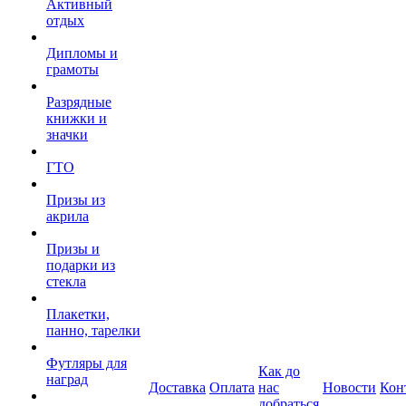
Активный
отдых
Дипломы и
грамоты
Разрядные
книжки и
значки
ГТО
Призы из
акрила
Призы и
подарки из
стекла
Плакетки,
панно, тарелки
Футляры для
Как до
наград
Доставка
Оплата
нас
Новости
Кон
добраться