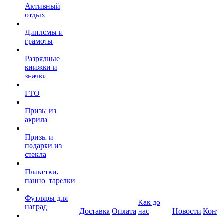
Активный
отдых
Дипломы и
грамоты
Разрядные
книжки и
значки
ГТО
Призы из
акрила
Призы и
подарки из
стекла
Плакетки,
панно, тарелки
Футляры для
Как до
наград
Доставка
Оплата
нас
Новости
Кон