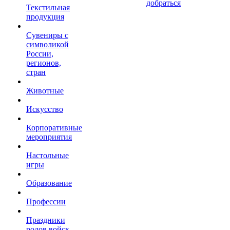
добраться
Текстильная
продукция
Сувениры с
символикой
России,
регионов,
стран
Животные
Искусство
Корпоративные
мероприятия
Настольные
игры
Образование
Профессии
Праздники
родов войск