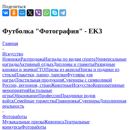
Поделиться
Футболка "Фотография" - EK3
Главная
-
Искусство
Новинки
Распродажа
Награды по видам спорта
Универсальные
награды
Активный отдых
Дипломы и грамоты
Разрядные
книжки и значки
ГТО
Призы из акрила
Призы и подарки из
стекла
Плакетки, панно, тарелки
Футляры для
наград
Текстильная продукция
Сувениры с символикой
России, регионов, стран
Животные
Искусство
Корпоративные
мероприятия
Настольные
игры
Образование
Профессии
Праздники родов
войск
Семейные торжества
Гравировка
Сувениры
Дополненная
реальность
-
Фотоработы
Музыкальные призы
Живопись
Театральные
конкурсы
Фотоработы