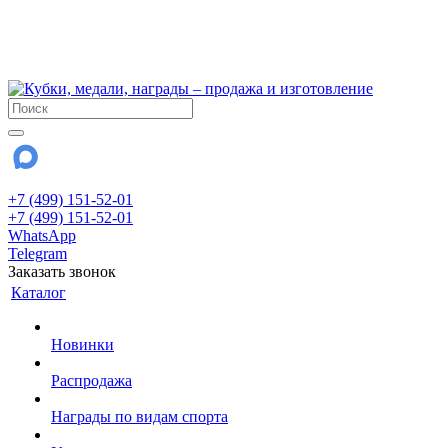
!!! Внимание !!!
6 и 7 августа - магазин работает до 18:00
15 августа - выходной
До сентября Воскресенье - выходной день.
+7 (499) 151-52-01
+7 (499) 151-52-01
WhatsApp
Telegram
Заказать звонок
Каталог
Новинки
Распродажа
Награды по видам спорта