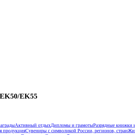
- EK50/EK55
награды
Активный отдых
Дипломы и грамоты
Разрядные книжки и
я продукция
Сувениры с символикой России, регионов, стран
Жи