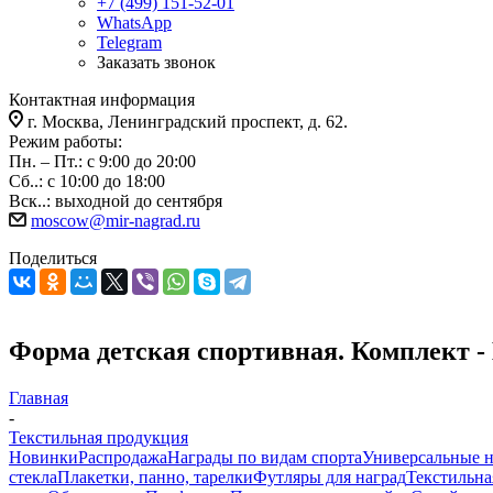
+7 (499) 151-52-01
WhatsApp
Telegram
Заказать звонок
Контактная информация
г. Москва, Ленинградский проспект, д. 62.
Режим работы:
Пн. – Пт.: с 9:00 до 20:00
Сб..: с 10:00 до 18:00
Вск..: выходной до сентября
moscow@mir-nagrad.ru
Поделиться
Форма детская спортивная. Комплект 
Главная
-
Текстильная продукция
Новинки
Распродажа
Награды по видам спорта
Универсальные 
стекла
Плакетки, панно, тарелки
Футляры для наград
Текстильна