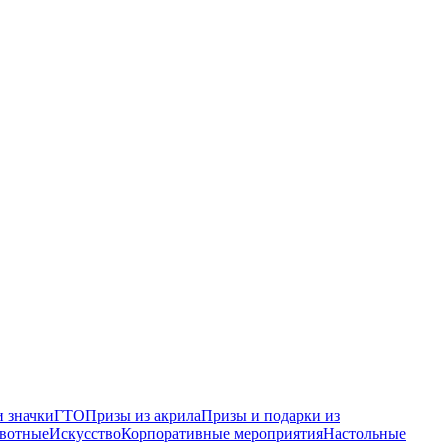
 значки
ГТО
Призы из акрила
Призы и подарки из
вотные
Искусство
Корпоративные мероприятия
Настольные