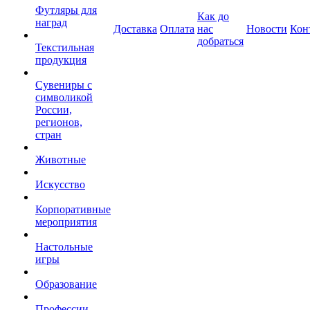
Футляры для
Как до
наград
Доставка
Оплата
нас
Новости
Кон
добраться
Текстильная
продукция
Сувениры с
символикой
России,
регионов,
стран
Животные
Искусство
Корпоративные
мероприятия
Настольные
игры
Образование
Профессии