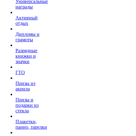
Универсальные
награды
Активный
отдых
Дипломы и
грамоты
Разрядные
книжки и
значки
ГТО
Призы из
акрила
Призы и
подарки из
стекла
Плакетки,
панно, тарелки