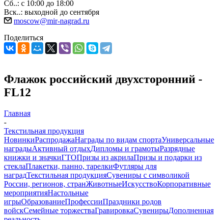
Сб..: с 10:00 до 18:00
Вск..: выходной до сентября
moscow@mir-nagrad.ru
Поделиться
Флажок российский двухсторонний -
FL12
Главная
-
Текстильная продукция
Новинки
Распродажа
Награды по видам спорта
Универсальные
награды
Активный отдых
Дипломы и грамоты
Разрядные
книжки и значки
ГТО
Призы из акрила
Призы и подарки из
стекла
Плакетки, панно, тарелки
Футляры для
наград
Текстильная продукция
Сувениры с символикой
России, регионов, стран
Животные
Искусство
Корпоративные
мероприятия
Настольные
игры
Образование
Профессии
Праздники родов
войск
Семейные торжества
Гравировка
Сувениры
Дополненная
реальность