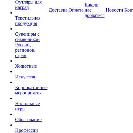
Футляры для
Как до
наград
Доставка
Оплата
нас
Новости
Кон
добраться
Текстильная
продукция
Сувениры с
символикой
России,
регионов,
стран
Животные
Искусство
Корпоративные
мероприятия
Настольные
игры
Образование
Профессии