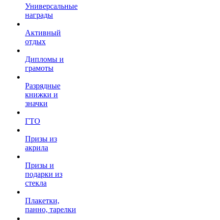
Универсальные
награды
Активный
отдых
Дипломы и
грамоты
Разрядные
книжки и
значки
ГТО
Призы из
акрила
Призы и
подарки из
стекла
Плакетки,
панно, тарелки