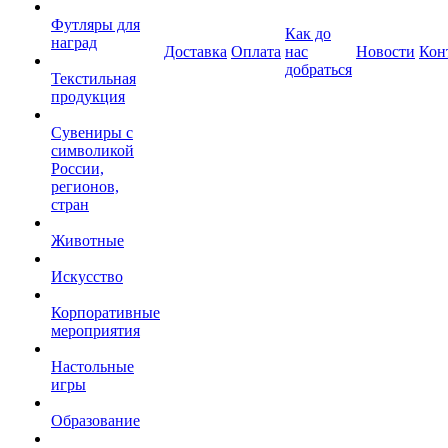
Футляры для
Как до
наград
Доставка
Оплата
нас
Новости
Кон
добраться
Текстильная
продукция
Сувениры с
символикой
России,
регионов,
стран
Животные
Искусство
Корпоративные
мероприятия
Настольные
игры
Образование