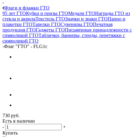
-
Флаги и флажки ГТО
95 лет ГТО
Кубки и призы ГТО
Медали ГТО
Награды ГТО из
стекла и акрила
Текстиль ГТО
Значки и знаки ГТО
Панно и
плакетки ГТО
Тарелки ГТО
Сувениры ГТО
Печатная
продукция ГТО
Гаджеты ГТО
Письменные принадлежности с
символикой ГТО
Таблички, баннеры, стенды, перетяжки с
символикой ГТО
-
Флаг "ГТО" - FLG1c
730
руб.
Есть в наличии
-
+
Купить