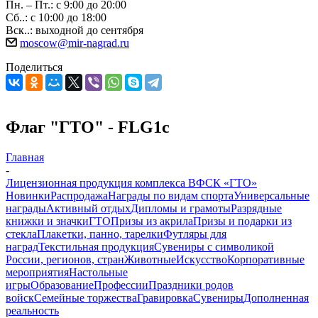
Пн. – Пт.: с 9:00 до 20:00
Сб..: с 10:00 до 18:00
Вск..: выходной до сентября
moscow@mir-nagrad.ru
Поделиться
Флаг "ГТО" - FLG1c
Главная
-
Лицензионная продукция комплекса ВФСК «ГТО»
Новинки
Распродажа
Награды по видам спорта
Универсальные
награды
Активный отдых
Дипломы и грамоты
Разрядные
книжки и значки
ГТО
Призы из акрила
Призы и подарки из
стекла
Плакетки, панно, тарелки
Футляры для
наград
Текстильная продукция
Сувениры с символикой
России, регионов, стран
Животные
Искусство
Корпоративные
мероприятия
Настольные
игры
Образование
Профессии
Праздники родов
войск
Семейные торжества
Гравировка
Сувениры
Дополненная
реальность