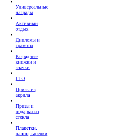
Универсальные
награды
Активный
отдых
Дипломы и
грамоты
Разрядные
книжки и
значки
ГТО
Призы из
акрила
Призы и
подарки из
стекла
Плакетки,
панно, тарелки