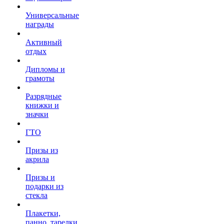
Универсальные
награды
Активный
отдых
Дипломы и
грамоты
Разрядные
книжки и
значки
ГТО
Призы из
акрила
Призы и
подарки из
стекла
Плакетки,
панно, тарелки