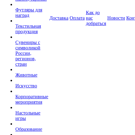
Футляры для
Как до
наград
Доставка
Оплата
нас
Новости
Кон
добраться
Текстильная
продукция
Сувениры с
символикой
России,
регионов,
стран
Животные
Искусство
Корпоративные
мероприятия
Настольные
игры
Образование