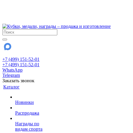
!!! Внимание !!!
6 и 7 августа - магазин работает до 18:00
15 августа - выходной
До сентября Воскресенье - выходной день.
+7 (499) 151-52-01
+7 (499) 151-52-01
WhatsApp
Telegram
Заказать звонок
Каталог
Новинки
Распродажа
Награды по
видам спорта