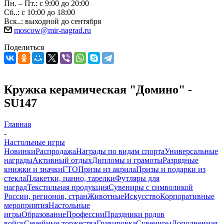
Пн. – Пт.: с 9:00 до 20:00
Сб..: с 10:00 до 18:00
Вск..: выходной до сентября
moscow@mir-nagrad.ru
Поделиться
Кружка керамическая "Домино" -
SU147
Главная
-
Настольные игры
Новинки
Распродажа
Награды по видам спорта
Универсальные
награды
Активный отдых
Дипломы и грамоты
Разрядные
книжки и значки
ГТО
Призы из акрила
Призы и подарки из
стекла
Плакетки, панно, тарелки
Футляры для
наград
Текстильная продукция
Сувениры с символикой
России, регионов, стран
Животные
Искусство
Корпоративные
мероприятия
Настольные
игры
Образование
Профессии
Праздники родов
войск
Семейные торжества
Гравировка
Сувениры
Дополненная