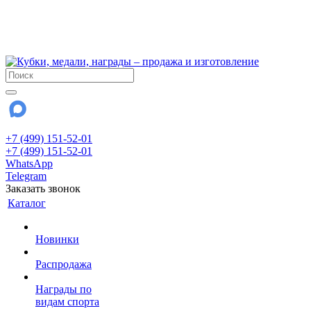
!!! Внимание !!!
6 и 7 августа - магазин работает до 18:00
15 августа - выходной
До сентября Воскресенье - выходной день.
+7 (499) 151-52-01
+7 (499) 151-52-01
WhatsApp
Telegram
Заказать звонок
Каталог
Новинки
Распродажа
Награды по
видам спорта