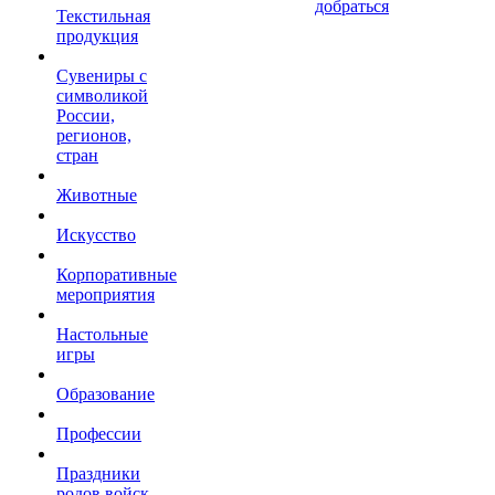
добраться
Текстильная
продукция
Сувениры с
символикой
России,
регионов,
стран
Животные
Искусство
Корпоративные
мероприятия
Настольные
игры
Образование
Профессии
Праздники
родов войск