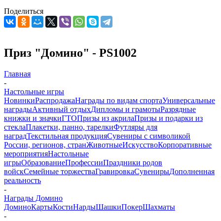
Поделиться
Приз "Домино" - PS1002
Главная
-
Настольные игры
Новинки
Распродажа
Награды по видам спорта
Универсальные
награды
Активный отдых
Дипломы и грамоты
Разрядные
книжки и значки
ГТО
Призы из акрила
Призы и подарки из
стекла
Плакетки, панно, тарелки
Футляры для
наград
Текстильная продукция
Сувениры с символикой
России, регионов, стран
Животные
Искусство
Корпоративные
мероприятия
Настольные
игры
Образование
Профессии
Праздники родов
войск
Семейные торжества
Гравировка
Сувениры
Дополненная
реальность
-
Награды Домино
Домино
Карты
Кости
Нарды
Шашки
Покер
Шахматы
-