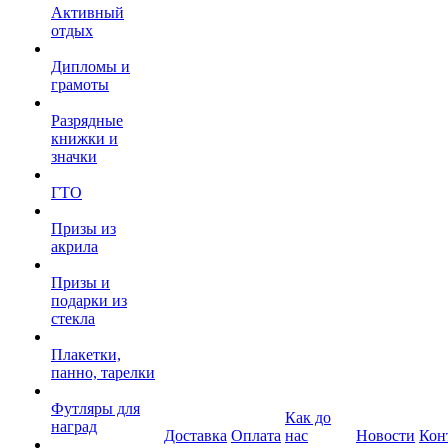
Активный
отдых
Дипломы и
грамоты
Разрядные
книжки и
значки
ГТО
Призы из
акрила
Призы и
подарки из
стекла
Плакетки,
панно, тарелки
Футляры для
Как до
наград
Доставка
Оплата
нас
Новости
Кон