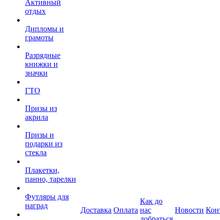
Активный
отдых
Дипломы и
грамоты
Разрядные
книжки и
значки
ГТО
Призы из
акрила
Призы и
подарки из
стекла
Плакетки,
панно, тарелки
Футляры для
Как до
наград
Доставка
Оплата
нас
Новости
Кон
добраться