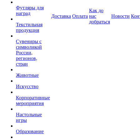
Футляры для
Как до
наград
Доставка
Оплата
нас
Новости
Кон
добраться
Текстильная
продукция
Сувениры с
символикой
России,
регионов,
стран
Животные
Искусство
Корпоративные
мероприятия
Настольные
игры
Образование