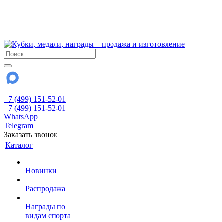
!!! Внимание !!!
6 и 7 августа - магазин работает до 18:00
15 августа - выходной
До сентября Воскресенье - выходной день.
+7 (499) 151-52-01
+7 (499) 151-52-01
WhatsApp
Telegram
Заказать звонок
Каталог
Новинки
Распродажа
Награды по
видам спорта