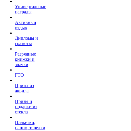
Универсальные
награды
Активный
отдых
Дипломы и
грамоты
Разрядные
книжки и
значки
ГТО
Призы из
акрила
Призы и
подарки из
стекла
Плакетки,
панно, тарелки