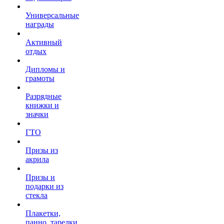
Универсальные
награды
Активный
отдых
Дипломы и
грамоты
Разрядные
книжки и
значки
ГТО
Призы из
акрила
Призы и
подарки из
стекла
Плакетки,
панно, тарелки