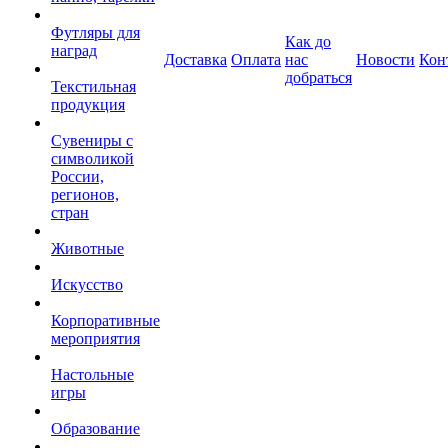
Футляры для
Как до
наград
Доставка
Оплата
нас
Новости
Кон
добраться
Текстильная
продукция
Сувениры с
символикой
России,
регионов,
стран
Животные
Искусство
Корпоративные
мероприятия
Настольные
игры
Образование