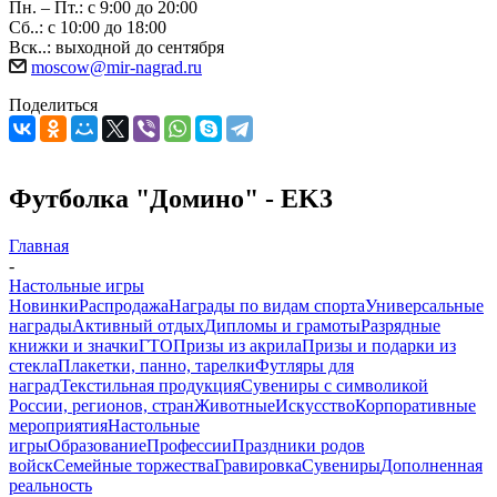
Пн. – Пт.: с 9:00 до 20:00
Сб..: с 10:00 до 18:00
Вск..: выходной до сентября
moscow@mir-nagrad.ru
Поделиться
Футболка "Домино" - EK3
Главная
-
Настольные игры
Новинки
Распродажа
Награды по видам спорта
Универсальные
награды
Активный отдых
Дипломы и грамоты
Разрядные
книжки и значки
ГТО
Призы из акрила
Призы и подарки из
стекла
Плакетки, панно, тарелки
Футляры для
наград
Текстильная продукция
Сувениры с символикой
России, регионов, стран
Животные
Искусство
Корпоративные
мероприятия
Настольные
игры
Образование
Профессии
Праздники родов
войск
Семейные торжества
Гравировка
Сувениры
Дополненная
реальность