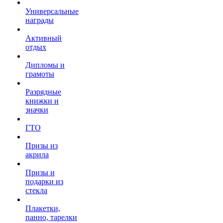
Универсальные
награды
Активный
отдых
Дипломы и
грамоты
Разрядные
книжки и
значки
ГТО
Призы из
акрила
Призы и
подарки из
стекла
Плакетки,
панно, тарелки