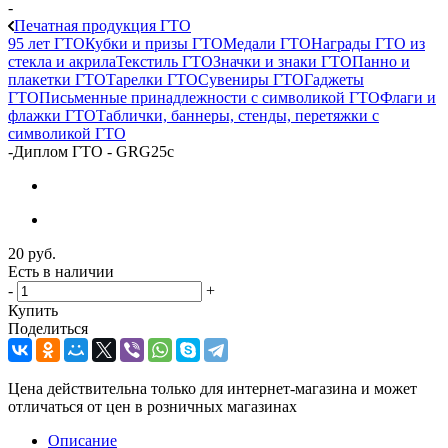
-
Печатная продукция ГТО
95 лет ГТО
Кубки и призы ГТО
Медали ГТО
Награды ГТО из
стекла и акрила
Текстиль ГТО
Значки и знаки ГТО
Панно и
плакетки ГТО
Тарелки ГТО
Сувениры ГТО
Гаджеты
ГТО
Письменные принадлежности с символикой ГТО
Флаги и
флажки ГТО
Таблички, баннеры, стенды, перетяжки с
символикой ГТО
-
Диплом ГТО - GRG25c
20
руб.
Есть в наличии
-
+
Купить
Поделиться
Цена действительна только для интернет-магазина и может
отличаться от цен в розничных магазинах
Описание