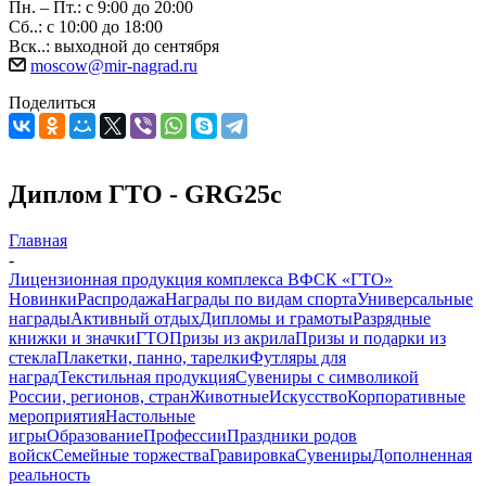
Пн. – Пт.: с 9:00 до 20:00
Сб..: с 10:00 до 18:00
Вск..: выходной до сентября
moscow@mir-nagrad.ru
Поделиться
Диплом ГТО - GRG25c
Главная
-
Лицензионная продукция комплекса ВФСК «ГТО»
Новинки
Распродажа
Награды по видам спорта
Универсальные
награды
Активный отдых
Дипломы и грамоты
Разрядные
книжки и значки
ГТО
Призы из акрила
Призы и подарки из
стекла
Плакетки, панно, тарелки
Футляры для
наград
Текстильная продукция
Сувениры с символикой
России, регионов, стран
Животные
Искусство
Корпоративные
мероприятия
Настольные
игры
Образование
Профессии
Праздники родов
войск
Семейные торжества
Гравировка
Сувениры
Дополненная
реальность