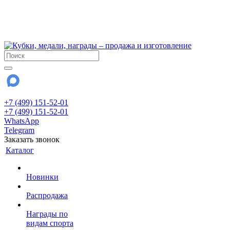
!!! Внимание !!!
6 и 7 августа - магазин работает до 18:00
15 августа - выходной
До сентября Воскресенье - выходной день.
+7 (499) 151-52-01
+7 (499) 151-52-01
WhatsApp
Telegram
Заказать звонок
Каталог
Новинки
Распродажа
Награды по
видам спорта