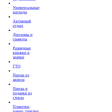
Универсальные
награды
Активный
отдых
Дипломы и
грамоты
Разрядные
книжки и
значки
ГТО
Призы из
акрила
Призы и
подарки из
стекла
Плакетки,
панно, тарелки