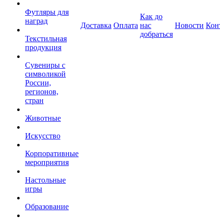
Футляры для
Как до
наград
Доставка
Оплата
нас
Новости
Кон
добраться
Текстильная
продукция
Сувениры с
символикой
России,
регионов,
стран
Животные
Искусство
Корпоративные
мероприятия
Настольные
игры
Образование