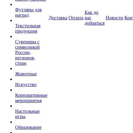
Футляры для
Как до
наград
Доставка
Оплата
нас
Новости
Кон
добраться
Текстильная
продукция
Сувениры с
символикой
России,
регионов,
стран
Животные
Искусство
Корпоративные
мероприятия
Настольные
игры
Образование