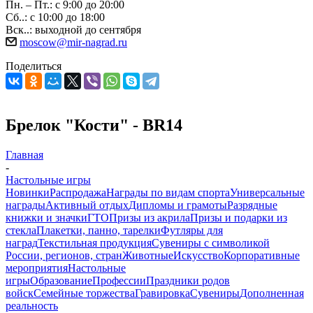
Пн. – Пт.: с 9:00 до 20:00
Сб..: с 10:00 до 18:00
Вск..: выходной до сентября
moscow@mir-nagrad.ru
Поделиться
Брелок "Кости" - BR14
Главная
-
Настольные игры
Новинки
Распродажа
Награды по видам спорта
Универсальные
награды
Активный отдых
Дипломы и грамоты
Разрядные
книжки и значки
ГТО
Призы из акрила
Призы и подарки из
стекла
Плакетки, панно, тарелки
Футляры для
наград
Текстильная продукция
Сувениры с символикой
России, регионов, стран
Животные
Искусство
Корпоративные
мероприятия
Настольные
игры
Образование
Профессии
Праздники родов
войск
Семейные торжества
Гравировка
Сувениры
Дополненная
реальность