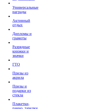
Универсальные
награды
Активный
отдых
Дипломы и
грамоты
Разрядные
книжки и
значки
ГТО
Призы из
акрила
Призы и
подарки из
стекла
Плакетки,
панно, тарелки