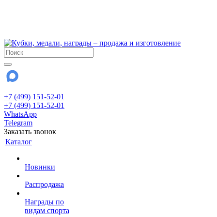
!!! Внимание !!!
6 и 7 августа - магазин работает до 18:00
15 августа - выходной
До сентября Воскресенье - выходной день.
+7 (499) 151-52-01
+7 (499) 151-52-01
WhatsApp
Telegram
Заказать звонок
Каталог
Новинки
Распродажа
Награды по
видам спорта