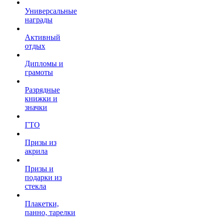
Универсальные
награды
Активный
отдых
Дипломы и
грамоты
Разрядные
книжки и
значки
ГТО
Призы из
акрила
Призы и
подарки из
стекла
Плакетки,
панно, тарелки