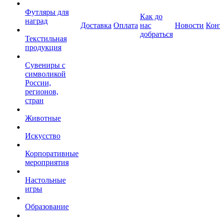
Футляры для
Как до
наград
Доставка
Оплата
нас
Новости
Кон
добраться
Текстильная
продукция
Сувениры с
символикой
России,
регионов,
стран
Животные
Искусство
Корпоративные
мероприятия
Настольные
игры
Образование