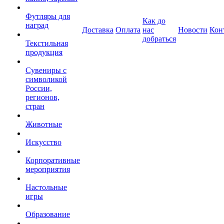
Футляры для
Как до
наград
Доставка
Оплата
нас
Новости
Кон
добраться
Текстильная
продукция
Сувениры с
символикой
России,
регионов,
стран
Животные
Искусство
Корпоративные
мероприятия
Настольные
игры
Образование