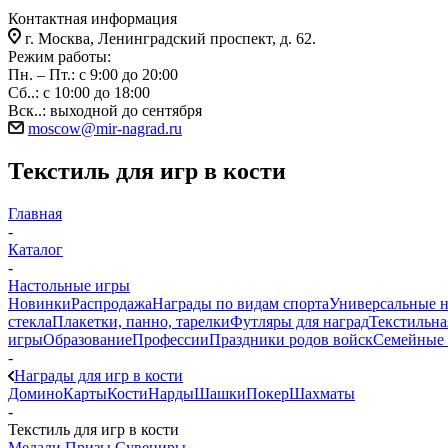
Контактная информация
г. Москва, Ленинградский проспект, д. 62.
Режим работы:
Пн. – Пт.: с 9:00 до 20:00
Сб..: с 10:00 до 18:00
Вск..: выходной до сентября
moscow@mir-nagrad.ru
Текстиль для игр в кости
Главная
-
Каталог
-
Настольные игры
Новинки
Распродажа
Награды по видам спорта
Универсальные 
стекла
Плакетки, панно, тарелки
Футляры для наград
Текстильна
игры
Образование
Профессии
Праздники родов войск
Семейные 
-
Награды для игр в кости
Домино
Карты
Кости
Нарды
Шашки
Покер
Шахматы
-
Текстиль для игр в кости
Медали
Призы
Сувениры