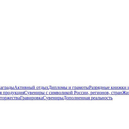
награды
Активный отдых
Дипломы и грамоты
Разрядные книжки и
я продукция
Сувениры с символикой России, регионов, стран
Жи
торжества
Гравировка
Сувениры
Дополненная реальность