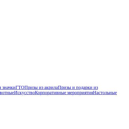
 значки
ГТО
Призы из акрила
Призы и подарки из
вотные
Искусство
Корпоративные мероприятия
Настольные