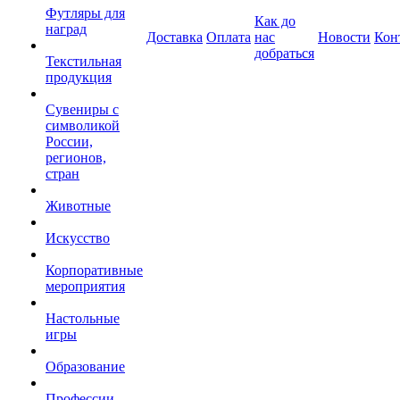
Футляры для
Как до
наград
Доставка
Оплата
нас
Новости
Кон
добраться
Текстильная
продукция
Сувениры с
символикой
России,
регионов,
стран
Животные
Искусство
Корпоративные
мероприятия
Настольные
игры
Образование
Профессии