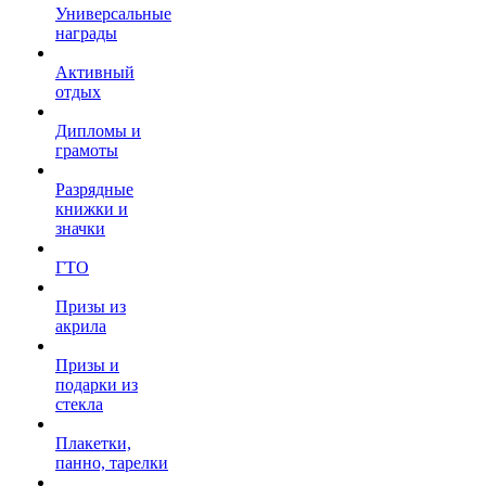
Универсальные
награды
Активный
отдых
Дипломы и
грамоты
Разрядные
книжки и
значки
ГТО
Призы из
акрила
Призы и
подарки из
стекла
Плакетки,
панно, тарелки