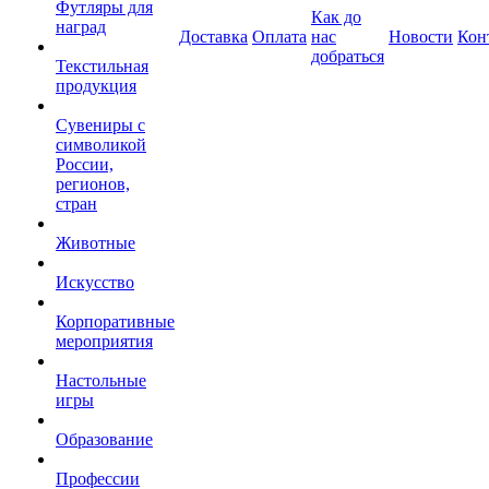
Футляры для
Как до
наград
Доставка
Оплата
нас
Новости
Кон
добраться
Текстильная
продукция
Сувениры с
символикой
России,
регионов,
стран
Животные
Искусство
Корпоративные
мероприятия
Настольные
игры
Образование
Профессии