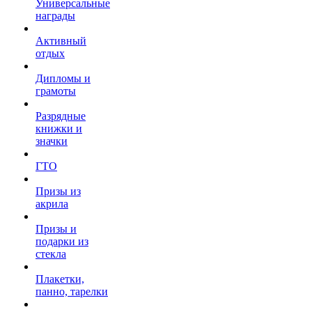
Универсальные
награды
Активный
отдых
Дипломы и
грамоты
Разрядные
книжки и
значки
ГТО
Призы из
акрила
Призы и
подарки из
стекла
Плакетки,
панно, тарелки