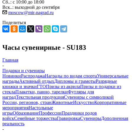
Сб..: с 10:00 до 18:00
Вск..: выходной до сентября
moscow@mir-nagrad.ru
Поделиться
Часы сувенирные - SU183
Главная
-
Подарки и сувениры
Новинки
Распродажа
Награды по видам спорта
Универсальные
награды
Активный отдых
Дипломы и грамоты
Разрядные
книжки и значки
ГТО
Призы из акрила
Призы и подарки из
стекла
Плакетки, панно, тарелки
Футляры для
наград
Текстильная продукция
Сувениры с символикой
России, регионов, стран
Животные
Искусство
Корпоративные
мероприятия
Настольные
игры
Образование
Профессии
Праздники родов
войск
Семейные торжества
Гравировка
Сувениры
Дополненная
реальность
-