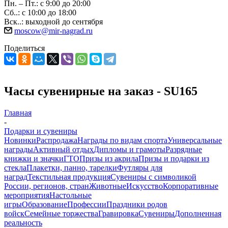
Пн. – Пт.: с 9:00 до 20:00
Сб..: с 10:00 до 18:00
Вск..: выходной до сентября
moscow@mir-nagrad.ru
Поделиться
Часы сувенирные на заказ - SU165
Главная
-
Подарки и сувениры
Новинки
Распродажа
Награды по видам спорта
Универсальные
награды
Активный отдых
Дипломы и грамоты
Разрядные
книжки и значки
ГТО
Призы из акрила
Призы и подарки из
стекла
Плакетки, панно, тарелки
Футляры для
наград
Текстильная продукция
Сувениры с символикой
России, регионов, стран
Животные
Искусство
Корпоративные
мероприятия
Настольные
игры
Образование
Профессии
Праздники родов
войск
Семейные торжества
Гравировка
Сувениры
Дополненная
реальность