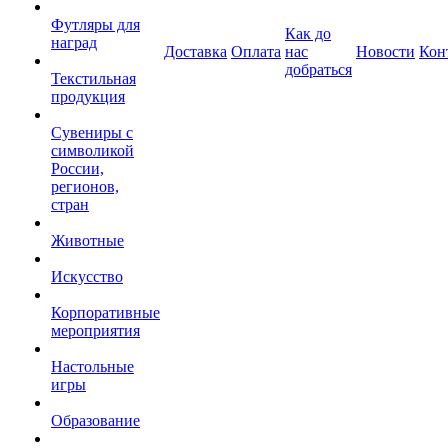
Футляры для
Как до
наград
Доставка
Оплата
нас
Новости
Кон
добраться
Текстильная
продукция
Сувениры с
символикой
России,
регионов,
стран
Животные
Искусство
Корпоративные
мероприятия
Настольные
игры
Образование