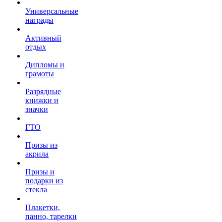
Универсальные
награды
Активный
отдых
Дипломы и
грамоты
Разрядные
книжки и
значки
ГТО
Призы из
акрила
Призы и
подарки из
стекла
Плакетки,
панно, тарелки