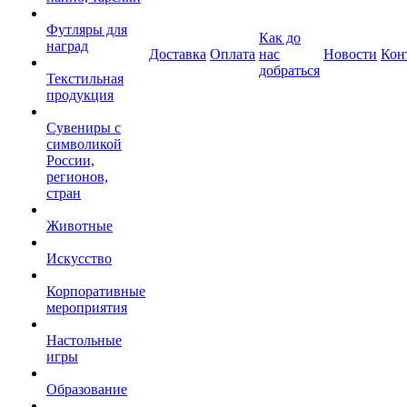
Футляры для
Как до
наград
Доставка
Оплата
нас
Новости
Кон
добраться
Текстильная
продукция
Сувениры с
символикой
России,
регионов,
стран
Животные
Искусство
Корпоративные
мероприятия
Настольные
игры
Образование