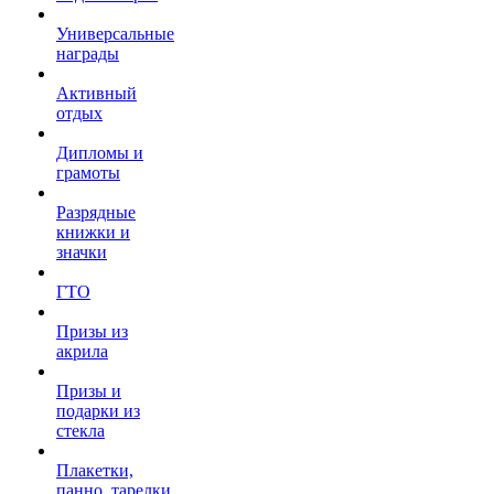
Универсальные
награды
Активный
отдых
Дипломы и
грамоты
Разрядные
книжки и
значки
ГТО
Призы из
акрила
Призы и
подарки из
стекла
Плакетки,
панно, тарелки