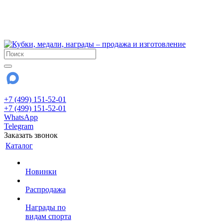
!!! Внимание !!!
6 и 7 августа - магазин работает до 18:00
15 августа - выходной
До сентября Воскресенье - выходной день.
+7 (499) 151-52-01
+7 (499) 151-52-01
WhatsApp
Telegram
Заказать звонок
Каталог
Новинки
Распродажа
Награды по
видам спорта