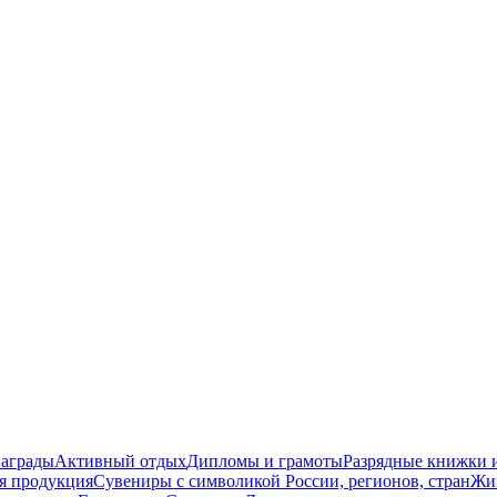
награды
Активный отдых
Дипломы и грамоты
Разрядные книжки и
я продукция
Сувениры с символикой России, регионов, стран
Жи