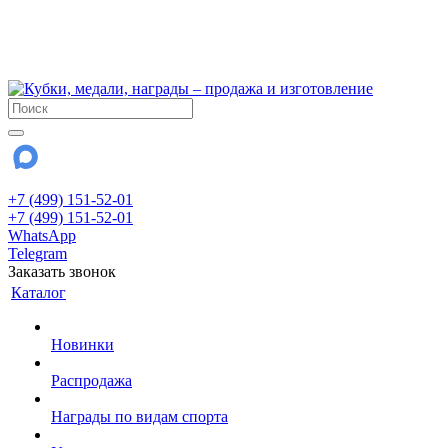
!!! Внимание !!!
6 и 7 августа - магазин работает до 18:00
15 августа - выходной
До сентября Воскресенье - выходной день.
+7 (499) 151-52-01
+7 (499) 151-52-01
WhatsApp
Telegram
Заказать звонок
Каталог
Новинки
Распродажа
Награды по видам спорта