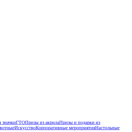
 значки
ГТО
Призы из акрила
Призы и подарки из
вотные
Искусство
Корпоративные мероприятия
Настольные