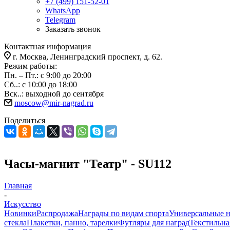
+7 (499) 151-52-01
WhatsApp
Telegram
Заказать звонок
Контактная информация
г. Москва, Ленинградский проспект, д. 62.
Режим работы:
Пн. – Пт.: с 9:00 до 20:00
Сб..: с 10:00 до 18:00
Вск..: выходной до сентября
moscow@mir-nagrad.ru
Поделиться
Часы-магнит "Театр" - SU112
Главная
-
Искусство
Новинки
Распродажа
Награды по видам спорта
Универсальные 
стекла
Плакетки, панно, тарелки
Футляры для наград
Текстильна