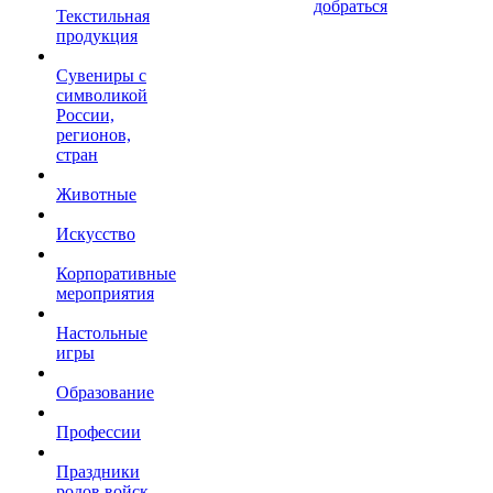
добраться
Текстильная
продукция
Сувениры с
символикой
России,
регионов,
стран
Животные
Искусство
Корпоративные
мероприятия
Настольные
игры
Образование
Профессии
Праздники
родов войск