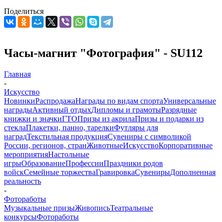
Поделиться
Часы-магнит "Фотография" - SU112
Главная
-
Искусство
Новинки
Распродажа
Награды по видам спорта
Универсальные
награды
Активный отдых
Дипломы и грамоты
Разрядные
книжки и значки
ГТО
Призы из акрила
Призы и подарки из
стекла
Плакетки, панно, тарелки
Футляры для
наград
Текстильная продукция
Сувениры с символикой
России, регионов, стран
Животные
Искусство
Корпоративные
мероприятия
Настольные
игры
Образование
Профессии
Праздники родов
войск
Семейные торжества
Гравировка
Сувениры
Дополненная
реальность
-
Фотоработы
Музыкальные призы
Живопись
Театральные
конкурсы
Фотоработы