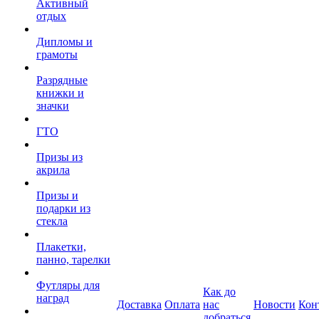
Активный
отдых
Дипломы и
грамоты
Разрядные
книжки и
значки
ГТО
Призы из
акрила
Призы и
подарки из
стекла
Плакетки,
панно, тарелки
Футляры для
Как до
наград
Доставка
Оплата
нас
Новости
Кон
добраться