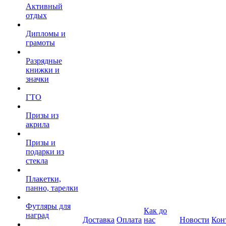
Активный
отдых
Дипломы и
грамоты
Разрядные
книжки и
значки
ГТО
Призы из
акрила
Призы и
подарки из
стекла
Плакетки,
панно, тарелки
Футляры для
Как до
наград
Доставка
Оплата
нас
Новости
Кон