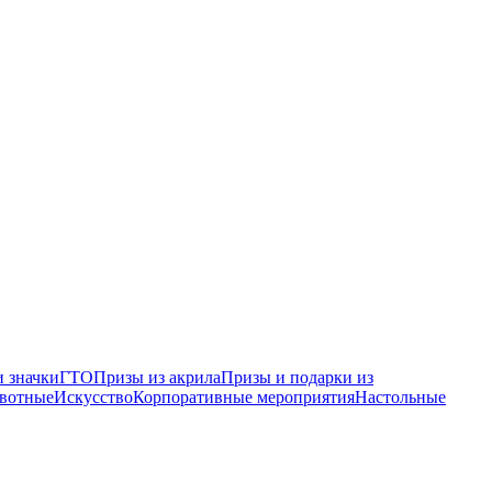
 значки
ГТО
Призы из акрила
Призы и подарки из
вотные
Искусство
Корпоративные мероприятия
Настольные