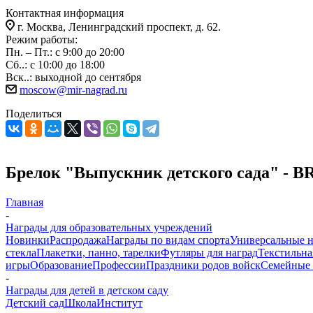
Контактная информация
г. Москва, Ленинградский проспект, д. 62.
Режим работы:
Пн. – Пт.: с 9:00 до 20:00
Сб..: с 10:00 до 18:00
Вск..: выходной до сентября
moscow@mir-nagrad.ru
Поделиться
Брелок "Выпускник детского сада" - B
Главная
-
Награды для образовательных учреждений
Новинки
Распродажа
Награды по видам спорта
Универсальные 
стекла
Плакетки, панно, тарелки
Футляры для наград
Текстильна
игры
Образование
Профессии
Праздники родов войск
Семейные 
-
Награды для детей в детском саду
Детский сад
Школа
Институт