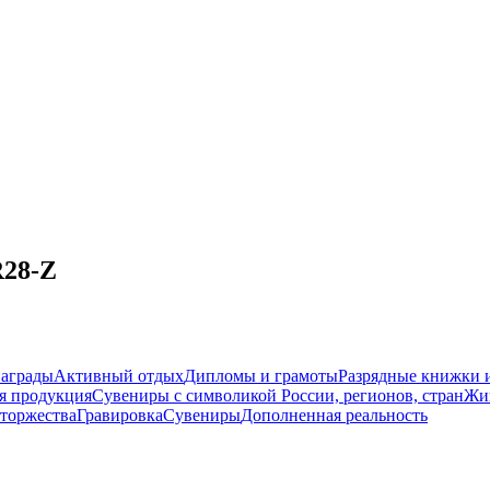
R28-Z
награды
Активный отдых
Дипломы и грамоты
Разрядные книжки и
я продукция
Сувениры с символикой России, регионов, стран
Жи
торжества
Гравировка
Сувениры
Дополненная реальность