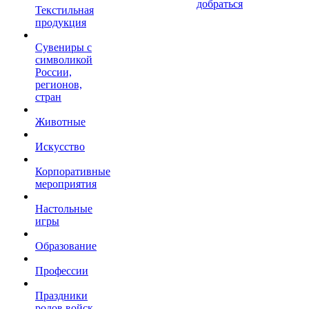
добраться
Текстильная
продукция
Сувениры с
символикой
России,
регионов,
стран
Животные
Искусство
Корпоративные
мероприятия
Настольные
игры
Образование
Профессии
Праздники
родов войск