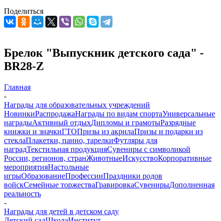
Поделиться
Брелок "Выпускник детского сада" -
BR28-Z
Главная
-
Награды для образовательных учреждений
Новинки
Распродажа
Награды по видам спорта
Универсальные
награды
Активный отдых
Дипломы и грамоты
Разрядные
книжки и значки
ГТО
Призы из акрила
Призы и подарки из
стекла
Плакетки, панно, тарелки
Футляры для
наград
Текстильная продукция
Сувениры с символикой
России, регионов, стран
Животные
Искусство
Корпоративные
мероприятия
Настольные
игры
Образование
Профессии
Праздники родов
войск
Семейные торжества
Гравировка
Сувениры
Дополненная
реальность
-
Награды для детей в детском саду
Детский сад
Школа
Институт