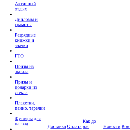
Активный
отдых
Дипломы и
грамоты
Разрядные
книжки и
значки
ГТО
Призы из
акрила
Призы и
подарки из
стекла
Плакетки,
панно, тарелки
Футляры для
Как до
наград
Доставка
Оплата
нас
Новости
Кон