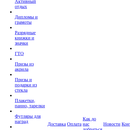
Активный
отдых
Дипломы и
грамоты
Разрядные
книжки и
значки
ГТО
Призы из
акрила
Призы и
подарки из
стекла
Плакетки,
панно, тарелки
Футляры для
Как до
наград
Доставка
Оплата
нас
Новости
Кон
добраться