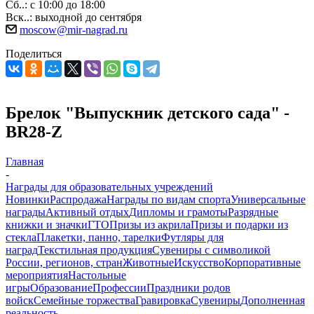
Сб..: с 10:00 до 18:00
Вск..: выходной до сентября
moscow@mir-nagrad.ru
Поделиться
Брелок "Выпускник детского сада" -
BR28-Z
Главная
-
Награды для образовательных учреждений
Новинки
Распродажа
Награды по видам спорта
Универсальные
награды
Активный отдых
Дипломы и грамоты
Разрядные
книжки и значки
ГТО
Призы из акрила
Призы и подарки из
стекла
Плакетки, панно, тарелки
Футляры для
наград
Текстильная продукция
Сувениры с символикой
России, регионов, стран
Животные
Искусство
Корпоративные
мероприятия
Настольные
игры
Образование
Профессии
Праздники родов
войск
Семейные торжества
Гравировка
Сувениры
Дополненная
реальность