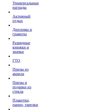
Универсальные
награды
Активный
отдых
Дипломы и
грамоты
Разрядные
книжки и
значки
ГТО
Призы из
акрила
Призы и
подарки из
стекла
Плакетки,
панно, тарелки