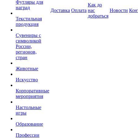
Футляры для
Как до
наград
Доставка
Оплата
нас
Новости
Кон
добраться
Текстильная
продукция
Сувениры с
символикой
России,
регионов,
стран
Животные
Искусство
Корпоративные
мероприятия
Настольные
игры
Образование
Профессии