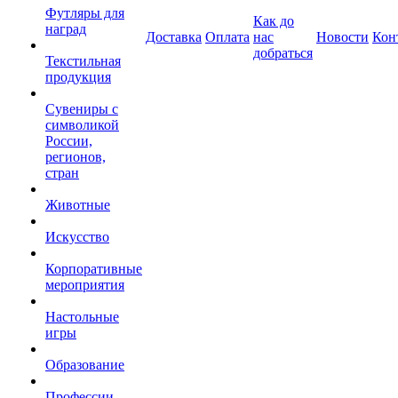
Футляры для
Как до
наград
Доставка
Оплата
нас
Новости
Кон
добраться
Текстильная
продукция
Сувениры с
символикой
России,
регионов,
стран
Животные
Искусство
Корпоративные
мероприятия
Настольные
игры
Образование
Профессии