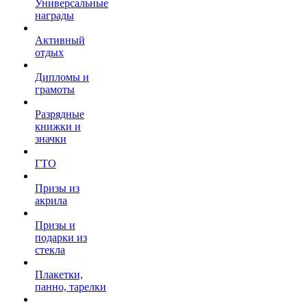
Универсальные
награды
Активный
отдых
Дипломы и
грамоты
Разрядные
книжки и
значки
ГТО
Призы из
акрила
Призы и
подарки из
стекла
Плакетки,
панно, тарелки