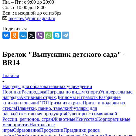
Пн. – Пт.: с 9:00 до 20:00
Сб..: с 10:00 до 18:00
Вск..: выходной до сентября
moscow@mir-nagrad.ru
Поделиться
Брелок "Выпускник детского сада" -
BR14
Главная
-
Награды для образовательных учреждений
Новинки
Распродажа
Награды по видам спорта
Универсальные
награды
Активный отдых
Дипломы и грамоты
Разрядные
книжки и значки
ГТО
Призы из акрила
Призы и подарки из
стекла
Плакетки, панно, тарелки
Футляры для
наград
Текстильная продукция
Сувениры с символикой
России, регионов, стран
Животные
Искусство
Корпоративные
мероприятия
Настольные
игры
Образование
Профессии
Праздники родов
войск
Семейные торжества
Гравировка
Сувениры
Дополненная