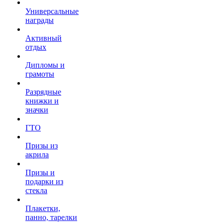
Универсальные
награды
Активный
отдых
Дипломы и
грамоты
Разрядные
книжки и
значки
ГТО
Призы из
акрила
Призы и
подарки из
стекла
Плакетки,
панно, тарелки