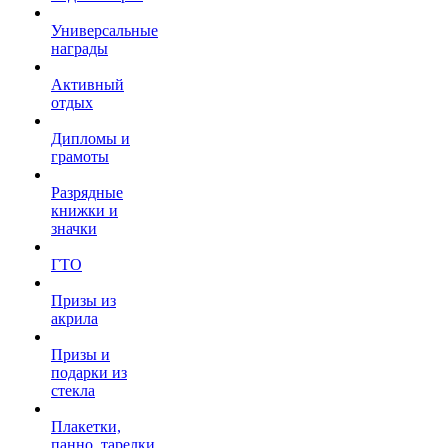
Универсальные
награды
Активный
отдых
Дипломы и
грамоты
Разрядные
книжки и
значки
ГТО
Призы из
акрила
Призы и
подарки из
стекла
Плакетки,
панно, тарелки