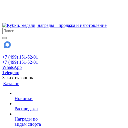
!!! Внимание !!!
6 и 7 августа - магазин работает до 18:00
15 августа - выходной
До сентября Воскресенье - выходной день.
+7 (499) 151-52-01
+7 (499) 151-52-01
WhatsApp
Telegram
Заказать звонок
Каталог
Новинки
Распродажа
Награды по
видам спорта