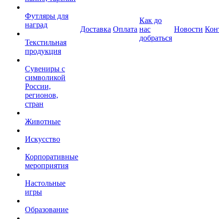
Футляры для
Как до
наград
Доставка
Оплата
нас
Новости
Кон
добраться
Текстильная
продукция
Сувениры с
символикой
России,
регионов,
стран
Животные
Искусство
Корпоративные
мероприятия
Настольные
игры
Образование