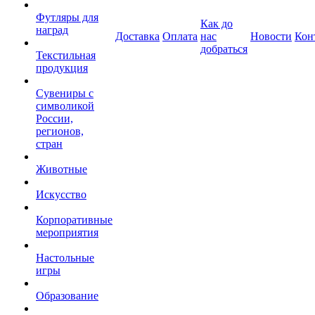
Футляры для
Как до
наград
Доставка
Оплата
нас
Новости
Кон
добраться
Текстильная
продукция
Сувениры с
символикой
России,
регионов,
стран
Животные
Искусство
Корпоративные
мероприятия
Настольные
игры
Образование