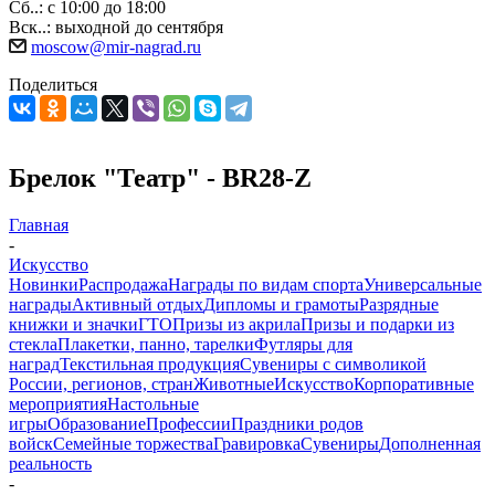
Сб..: с 10:00 до 18:00
Вск..: выходной до сентября
moscow@mir-nagrad.ru
Поделиться
Брелок "Театр" - BR28-Z
Главная
-
Искусство
Новинки
Распродажа
Награды по видам спорта
Универсальные
награды
Активный отдых
Дипломы и грамоты
Разрядные
книжки и значки
ГТО
Призы из акрила
Призы и подарки из
стекла
Плакетки, панно, тарелки
Футляры для
наград
Текстильная продукция
Сувениры с символикой
России, регионов, стран
Животные
Искусство
Корпоративные
мероприятия
Настольные
игры
Образование
Профессии
Праздники родов
войск
Семейные торжества
Гравировка
Сувениры
Дополненная
реальность
-