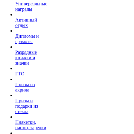
Универсальные
награды
Активный
отдых
Дипломы и
грамоты
Разрядные
книжки и
значки
ГТО
Призы из
акрила
Призы и
подарки из
стекла
Плакетки,
панно, тарелки