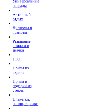
Универсальные
награды
Активный
отдых
Дипломы и
грамоты
Разрядные
книжки и
значки
ГТО
Призы из
акрила
Призы и
подарки из
стекла
Плакетки,
панно, тарелки