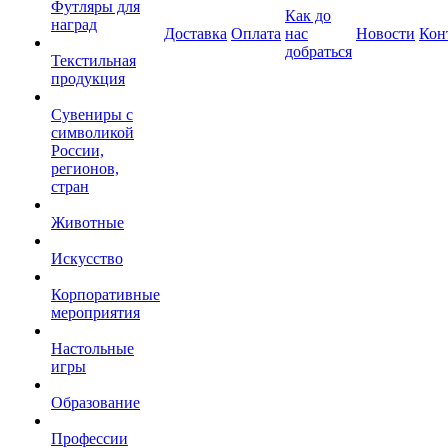
Футляры для
Как до
наград
Доставка
Оплата
нас
Новости
Кон
добраться
Текстильная
продукция
Сувениры с
символикой
России,
регионов,
стран
Животные
Искусство
Корпоративные
мероприятия
Настольные
игры
Образование
Профессии