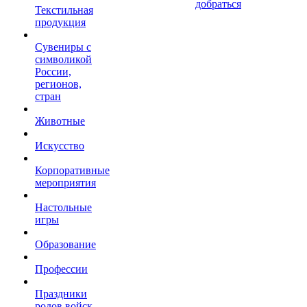
добраться
Текстильная
продукция
Сувениры с
символикой
России,
регионов,
стран
Животные
Искусство
Корпоративные
мероприятия
Настольные
игры
Образование
Профессии
Праздники
родов войск