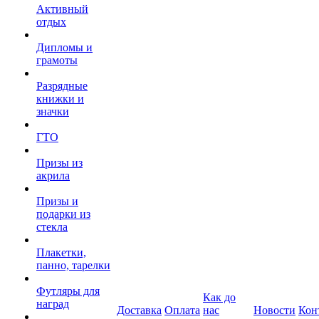
Активный
отдых
Дипломы и
грамоты
Разрядные
книжки и
значки
ГТО
Призы из
акрила
Призы и
подарки из
стекла
Плакетки,
панно, тарелки
Футляры для
Как до
наград
Доставка
Оплата
нас
Новости
Кон