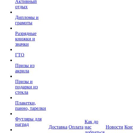
Активный
отдых
Дипломы и
грамоты
Разрядные
книжки и
значки
ГТО
Призы из
акрила
Призы и
подарки из
стекла
Плакетки,
панно, тарелки
Футляры для
Как до
наград
Доставка
Оплата
нас
Новости
Кон
добраться