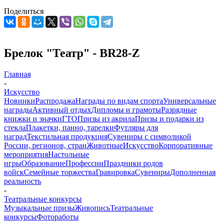
Поделиться
Брелок "Театр" - BR28-Z
Главная
-
Искусство
Новинки
Распродажа
Награды по видам спорта
Универсальные
награды
Активный отдых
Дипломы и грамоты
Разрядные
книжки и значки
ГТО
Призы из акрила
Призы и подарки из
стекла
Плакетки, панно, тарелки
Футляры для
наград
Текстильная продукция
Сувениры с символикой
России, регионов, стран
Животные
Искусство
Корпоративные
мероприятия
Настольные
игры
Образование
Профессии
Праздники родов
войск
Семейные торжества
Гравировка
Сувениры
Дополненная
реальность
-
Театральные конкурсы
Музыкальные призы
Живопись
Театральные
конкурсы
Фотоработы