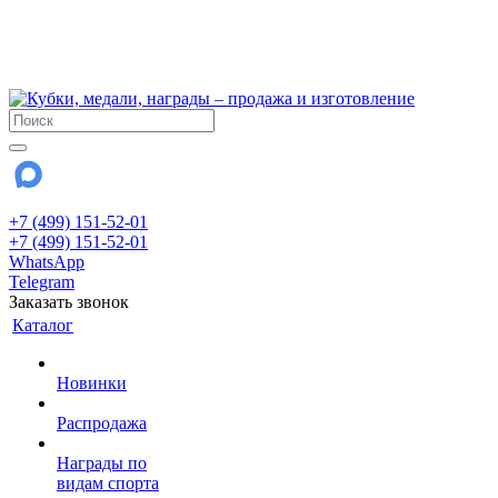
!!! Внимание !!!
6 и 7 августа - магазин работает до 18:00
15 августа - выходной
До сентября Воскресенье - выходной день.
+7 (499) 151-52-01
+7 (499) 151-52-01
WhatsApp
Telegram
Заказать звонок
Каталог
Новинки
Распродажа
Награды по
видам спорта