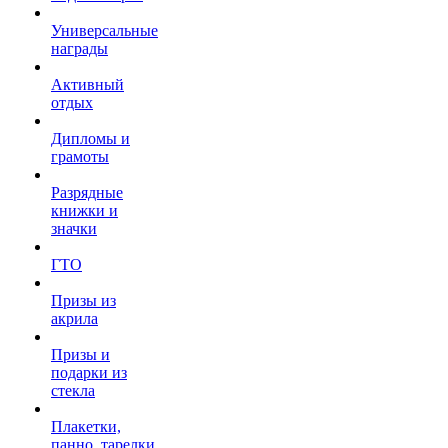
Универсальные
награды
Активный
отдых
Дипломы и
грамоты
Разрядные
книжки и
значки
ГТО
Призы из
акрила
Призы и
подарки из
стекла
Плакетки,
панно, тарелки