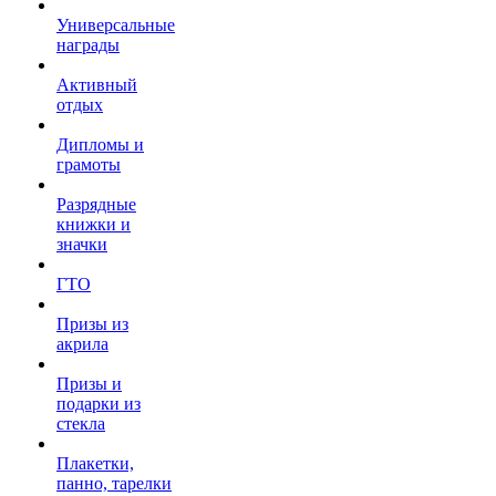
Универсальные
награды
Активный
отдых
Дипломы и
грамоты
Разрядные
книжки и
значки
ГТО
Призы из
акрила
Призы и
подарки из
стекла
Плакетки,
панно, тарелки