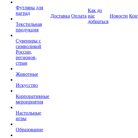
Футляры для
Как до
наград
Доставка
Оплата
нас
Новости
Кон
добраться
Текстильная
продукция
Сувениры с
символикой
России,
регионов,
стран
Животные
Искусство
Корпоративные
мероприятия
Настольные
игры
Образование