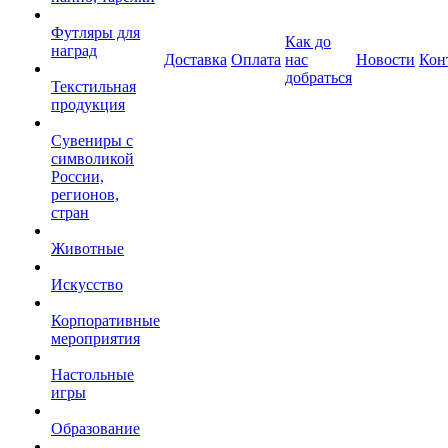
Футляры для
Как до
наград
Доставка
Оплата
нас
Новости
Кон
добраться
Текстильная
продукция
Сувениры с
символикой
России,
регионов,
стран
Животные
Искусство
Корпоративные
мероприятия
Настольные
игры
Образование