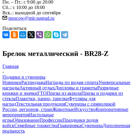
Пн. – Пт.: с 9:00 до 20:00
Сб..: с 10:00 до 18:00
Вск..: выходной до сентября
moscow@mir-nagrad.ru
Поделиться
Брелок металлический - BR28-Z
Главная
-
Подарки и сувениры
Новинки
Распродажа
Награды по видам спорта
Универсальные
награды
Активный отдых
Дипломы и грамоты
Разрядные
книжки и значки
ГТО
Призы из акрила
Призы и подарки из
стекла
Плакетки, панно, тарелки
Футляры для
наград
Текстильная продукция
Сувениры с символикой
России, регионов, стран
Животные
Искусство
Корпоративные
мероприятия
Настольные
игры
Образование
Профессии
Праздники родов
войск
Семейные торжества
Гравировка
Сувениры
Дополненная
реальность