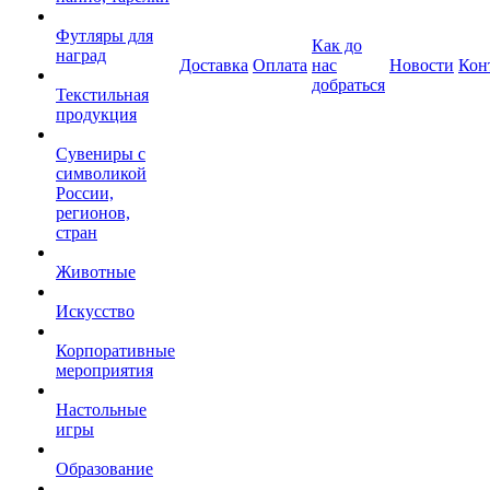
Футляры для
Как до
наград
Доставка
Оплата
нас
Новости
Кон
добраться
Текстильная
продукция
Сувениры с
символикой
России,
регионов,
стран
Животные
Искусство
Корпоративные
мероприятия
Настольные
игры
Образование