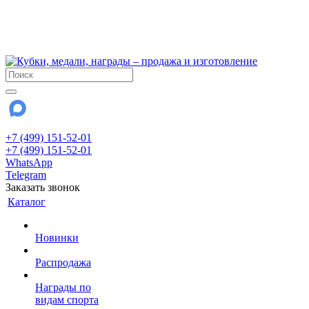
!!! Внимание !!!
6 и 7 августа - магазин работает до 18:00
15 августа - выходной
До сентября Воскресенье - выходной день.
+7 (499) 151-52-01
+7 (499) 151-52-01
WhatsApp
Telegram
Заказать звонок
Каталог
Новинки
Распродажа
Награды по
видам спорта