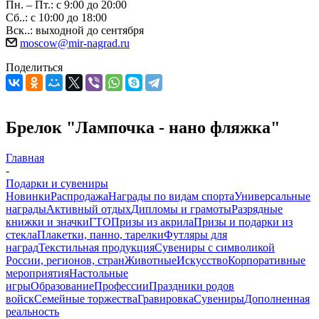
Пн. – Пт.: с 9:00 до 20:00
Сб..: с 10:00 до 18:00
Вск..: выходной до сентября
moscow@mir-nagrad.ru
Поделиться
Брелок "Лампочка - нано фляжка"
Главная
-
Подарки и сувениры
Новинки
Распродажа
Награды по видам спорта
Универсальные
награды
Активный отдых
Дипломы и грамоты
Разрядные
книжки и значки
ГТО
Призы из акрила
Призы и подарки из
стекла
Плакетки, панно, тарелки
Футляры для
наград
Текстильная продукция
Сувениры с символикой
России, регионов, стран
Животные
Искусство
Корпоративные
мероприятия
Настольные
игры
Образование
Профессии
Праздники родов
войск
Семейные торжества
Гравировка
Сувениры
Дополненная
реальность