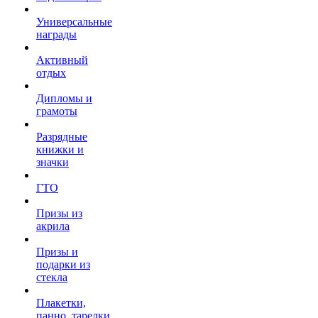
Универсальные
награды
Активный
отдых
Дипломы и
грамоты
Разрядные
книжки и
значки
ГТО
Призы из
акрила
Призы и
подарки из
стекла
Плакетки,
панно, тарелки