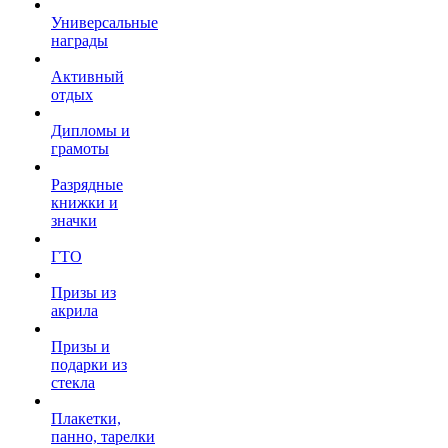
Универсальные
награды
Активный
отдых
Дипломы и
грамоты
Разрядные
книжки и
значки
ГТО
Призы из
акрила
Призы и
подарки из
стекла
Плакетки,
панно, тарелки