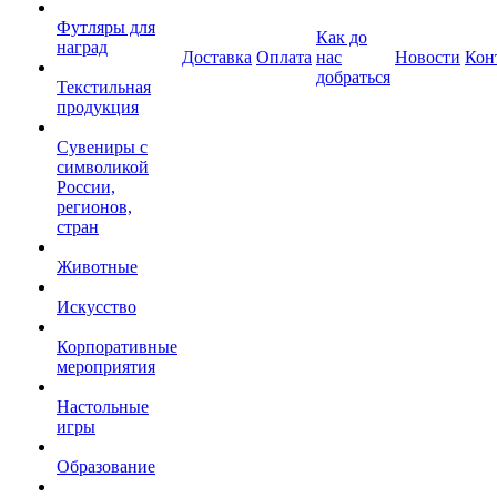
Футляры для
Как до
наград
Доставка
Оплата
нас
Новости
Кон
добраться
Текстильная
продукция
Сувениры с
символикой
России,
регионов,
стран
Животные
Искусство
Корпоративные
мероприятия
Настольные
игры
Образование