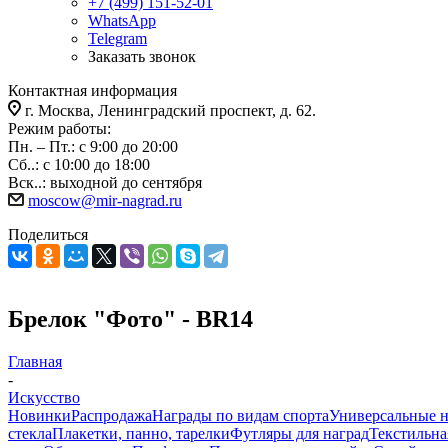
+7 (499) 151-52-01
WhatsApp
Telegram
Заказать звонок
Контактная информация
г. Москва, Ленинградский проспект, д. 62.
Режим работы:
Пн. – Пт.: с 9:00 до 20:00
Сб..: с 10:00 до 18:00
Вск..: выходной до сентября
moscow@mir-nagrad.ru
Поделиться
Брелок "Фото" - BR14
Главная
-
Искусство
Новинки
Распродажа
Награды по видам спорта
Универсальные 
стекла
Плакетки, панно, тарелки
Футляры для наград
Текстильна