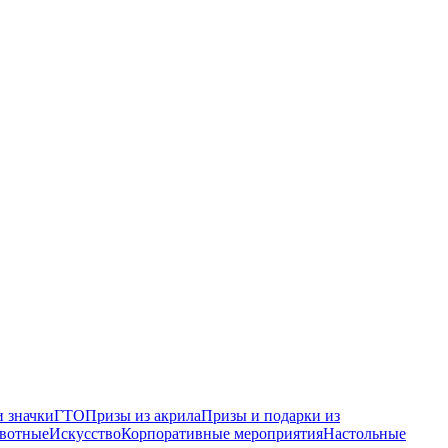
 значки
ГТО
Призы из акрила
Призы и подарки из
вотные
Искусство
Корпоративные мероприятия
Настольные