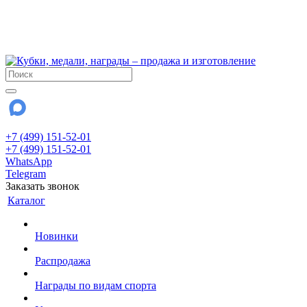
!!! Внимание !!!
6 и 7 августа - магазин работает до 18:00
15 августа - выходной
До сентября Воскресенье - выходной день.
+7 (499) 151-52-01
+7 (499) 151-52-01
WhatsApp
Telegram
Заказать звонок
Каталог
Новинки
Распродажа
Награды по видам спорта