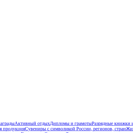
награды
Активный отдых
Дипломы и грамоты
Разрядные книжки и
я продукция
Сувениры с символикой России, регионов, стран
Жи