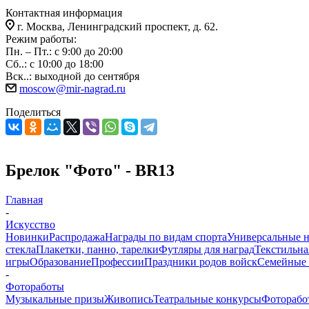
Контактная информация
г. Москва, Ленинградский проспект, д. 62.
Режим работы:
Пн. – Пт.: с 9:00 до 20:00
Сб..: с 10:00 до 18:00
Вск..: выходной до сентября
moscow@mir-nagrad.ru
Поделиться
Брелок "Фото" - BR13
Главная
-
Искусство
Новинки
Распродажа
Награды по видам спорта
Универсальные 
стекла
Плакетки, панно, тарелки
Футляры для наград
Текстильна
игры
Образование
Профессии
Праздники родов войск
Семейные 
-
Фотоработы
Музыкальные призы
Живопись
Театральные конкурсы
Фоторабо