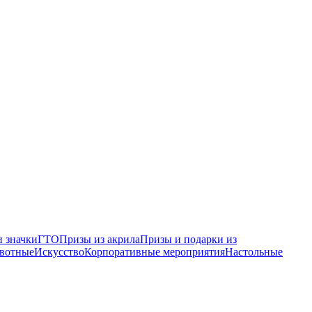
 значки
ГТО
Призы из акрила
Призы и подарки из
вотные
Искусство
Корпоративные мероприятия
Настольные