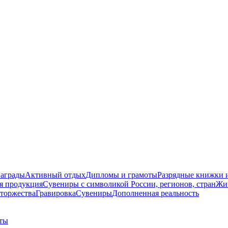
награды
Активный отдых
Дипломы и грамоты
Разрядные книжки и
я продукция
Сувениры с символикой России, регионов, стран
Жи
торжества
Гравировка
Сувениры
Дополненная реальность
ты