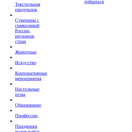
добраться
Текстильная
продукция
Сувениры с
символикой
России,
регионов,
стран
Животные
Искусство
Корпоративные
мероприятия
Настольные
игры
Образование
Профессии
Праздники
родов войск