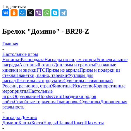
Поделиться
Брелок "Домино" - BR28-Z
Главная
-
Настольные игры
Новинки
Распродажа
Награды по видам спорта
Универсальные
награды
Активный отдых
Дипломы и грамоты
Разрядные
книжки и значки
ГТО
Призы из акрила
Призы и подарки из
стекла
Плакетки, панно, тарелки
Футляры для
наград
Текстильная продукция
Сувениры с символикой
России, регионов, стран
Животные
Искусство
Корпоративные
мероприятия
Настольные
игры
Образование
Профессии
Праздники родов
войск
Семейные торжества
Гравировка
Сувениры
Дополненная
реальность
-
Награды Домино
Домино
Карты
Кости
Нарды
Шашки
Покер
Шахматы
-