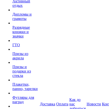
Активный
отдых
Дипломы и
грамоты
Разрядные
книжки и
значки
ГТО
Призы из
акрила
Призы и
подарки из
стекла
Плакетки,
панно, тарелки
Футляры для
Как до
наград
Доставка
Оплата
нас
Новости
Кон
добраться