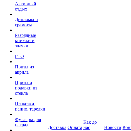
Активный
отдых
Дипломы и
грамоты
Разрядные
книжки и
значки
ГТО
Призы из
акрила
Призы и
подарки из
стекла
Плакетки,
панно, тарелки
Футляры для
Как до
наград
Доставка
Оплата
нас
Новости
Кон