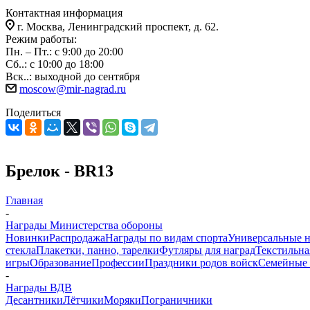
Контактная информация
г. Москва, Ленинградский проспект, д. 62.
Режим работы:
Пн. – Пт.: с 9:00 до 20:00
Сб..: с 10:00 до 18:00
Вск..: выходной до сентября
moscow@mir-nagrad.ru
Поделиться
Брелок - BR13
Главная
-
Награды Министерства обороны
Новинки
Распродажа
Награды по видам спорта
Универсальные 
стекла
Плакетки, панно, тарелки
Футляры для наград
Текстильна
игры
Образование
Профессии
Праздники родов войск
Семейные 
-
Награды ВДВ
Десантники
Лётчики
Моряки
Пограничники