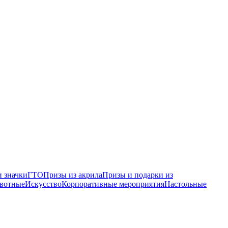
 значки
ГТО
Призы из акрила
Призы и подарки из
вотные
Искусство
Корпоративные мероприятия
Настольные