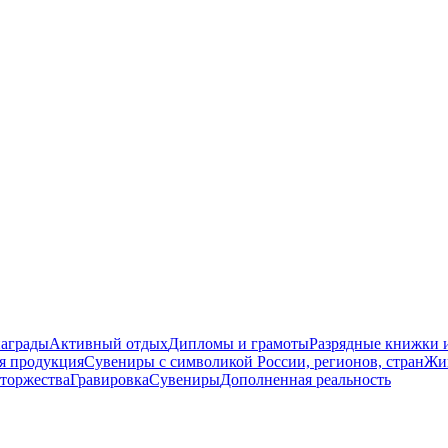
награды
Активный отдых
Дипломы и грамоты
Разрядные книжки и
я продукция
Сувениры с символикой России, регионов, стран
Жи
торжества
Гравировка
Сувениры
Дополненная реальность