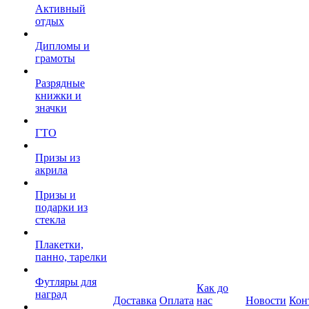
Активный
отдых
Дипломы и
грамоты
Разрядные
книжки и
значки
ГТО
Призы из
акрила
Призы и
подарки из
стекла
Плакетки,
панно, тарелки
Футляры для
Как до
наград
Доставка
Оплата
нас
Новости
Кон