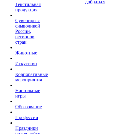
добраться
Текстильная
продукция
Сувениры с
символикой
России,
регионов,
стран
Животные
Искусство
Корпоративные
мероприятия
Настольные
игры
Образование
Профессии
Праздники
родов войск