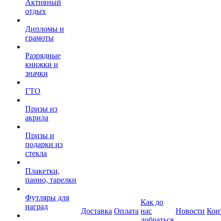
Активный
отдых
Дипломы и
грамоты
Разрядные
книжки и
значки
ГТО
Призы из
акрила
Призы и
подарки из
стекла
Плакетки,
панно, тарелки
Футляры для
Как до
наград
Доставка
Оплата
нас
Новости
Кон
добраться