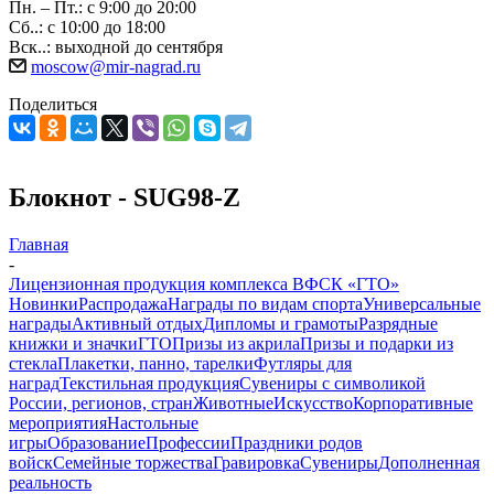
Пн. – Пт.: с 9:00 до 20:00
Сб..: с 10:00 до 18:00
Вск..: выходной до сентября
moscow@mir-nagrad.ru
Поделиться
Блокнот - SUG98-Z
Главная
-
Лицензионная продукция комплекса ВФСК «ГТО»
Новинки
Распродажа
Награды по видам спорта
Универсальные
награды
Активный отдых
Дипломы и грамоты
Разрядные
книжки и значки
ГТО
Призы из акрила
Призы и подарки из
стекла
Плакетки, панно, тарелки
Футляры для
наград
Текстильная продукция
Сувениры с символикой
России, регионов, стран
Животные
Искусство
Корпоративные
мероприятия
Настольные
игры
Образование
Профессии
Праздники родов
войск
Семейные торжества
Гравировка
Сувениры
Дополненная
реальность