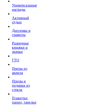
Универсальные
награды
Активный
отдых
Дипломы и
грамоты
Разрядные
книжки и
значки
ГТО
Призы из
акрила
Призы и
подарки из
стекла
Плакетки,
панно, тарелки