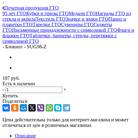
-
Печатная продукция ГТО
95 лет ГТО
Кубки и призы ГТО
Медали ГТО
Награды ГТО из
стекла и акрила
Текстиль ГТО
Значки и знаки ГТО
Панно и
плакетки ГТО
Тарелки ГТО
Сувениры ГТО
Гаджеты
ГТО
Письменные принадлежности с символикой ГТО
Флаги и
флажки ГТО
Таблички, баннеры, стенды, перетяжки с
символикой ГТО
-
Блокнот - SUG98-Z
187
руб.
Есть в наличии
-
+
Купить
Поделиться
Цена действительна только для интернет-магазина и может
отличаться от цен в розничных магазинах
Описание