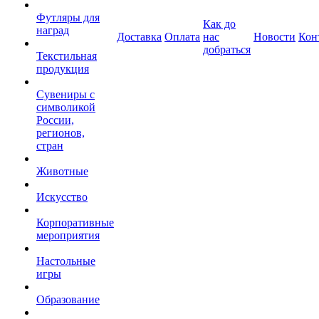
Футляры для
Как до
наград
Доставка
Оплата
нас
Новости
Кон
добраться
Текстильная
продукция
Сувениры с
символикой
России,
регионов,
стран
Животные
Искусство
Корпоративные
мероприятия
Настольные
игры
Образование