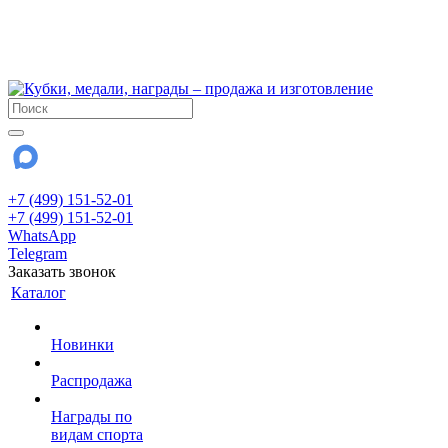
!!! Внимание !!!
6 и 7 августа - магазин работает до 18:00
15 августа - выходной
До сентября Воскресенье - выходной день.
+7 (499) 151-52-01
+7 (499) 151-52-01
WhatsApp
Telegram
Заказать звонок
Каталог
Новинки
Распродажа
Награды по
видам спорта