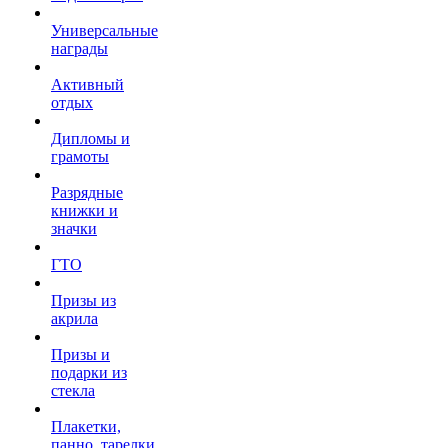
Универсальные
награды
Активный
отдых
Дипломы и
грамоты
Разрядные
книжки и
значки
ГТО
Призы из
акрила
Призы и
подарки из
стекла
Плакетки,
панно, тарелки