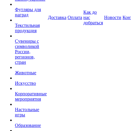
Футляры для
Как до
наград
Доставка
Оплата
нас
Новости
Кон
добраться
Текстильная
продукция
Сувениры с
символикой
России,
регионов,
стран
Животные
Искусство
Корпоративные
мероприятия
Настольные
игры
Образование