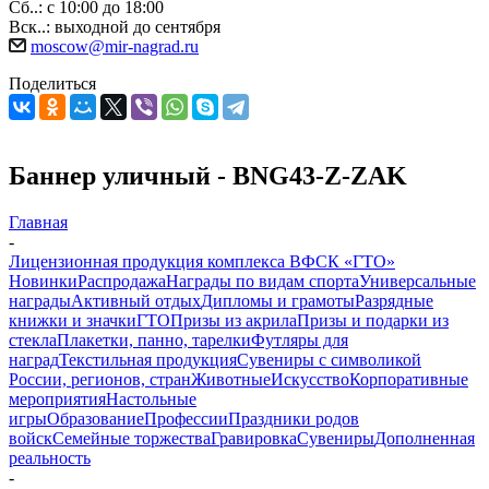
Сб..: с 10:00 до 18:00
Вск..: выходной до сентября
moscow@mir-nagrad.ru
Поделиться
Баннер уличный - BNG43-Z-ZAK
Главная
-
Лицензионная продукция комплекса ВФСК «ГТО»
Новинки
Распродажа
Награды по видам спорта
Универсальные
награды
Активный отдых
Дипломы и грамоты
Разрядные
книжки и значки
ГТО
Призы из акрила
Призы и подарки из
стекла
Плакетки, панно, тарелки
Футляры для
наград
Текстильная продукция
Сувениры с символикой
России, регионов, стран
Животные
Искусство
Корпоративные
мероприятия
Настольные
игры
Образование
Профессии
Праздники родов
войск
Семейные торжества
Гравировка
Сувениры
Дополненная
реальность
-