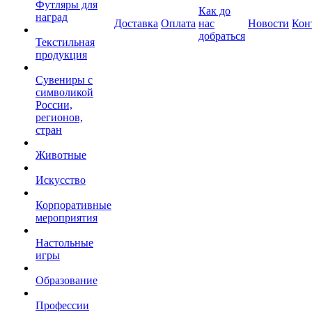
Футляры для
Как до
наград
Доставка
Оплата
нас
Новости
Кон
добраться
Текстильная
продукция
Сувениры с
символикой
России,
регионов,
стран
Животные
Искусство
Корпоративные
мероприятия
Настольные
игры
Образование
Профессии