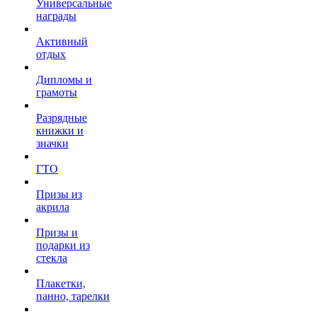
Универсальные
награды
Активный
отдых
Дипломы и
грамоты
Разрядные
книжки и
значки
ГТО
Призы из
акрила
Призы и
подарки из
стекла
Плакетки,
панно, тарелки