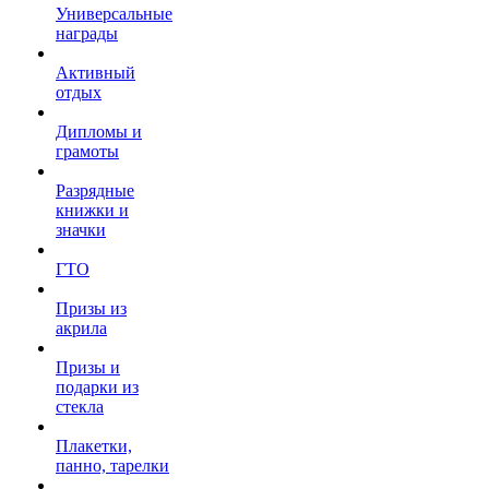
Универсальные
награды
Активный
отдых
Дипломы и
грамоты
Разрядные
книжки и
значки
ГТО
Призы из
акрила
Призы и
подарки из
стекла
Плакетки,
панно, тарелки