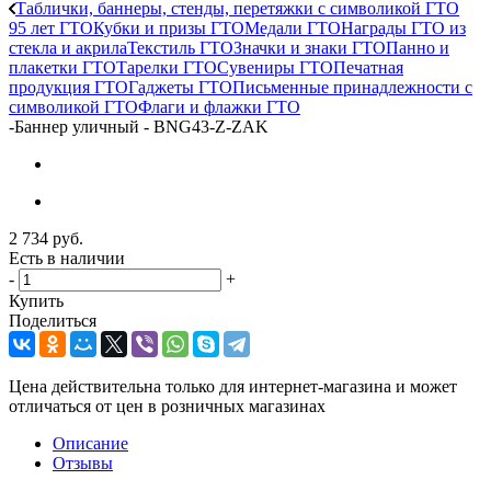
Таблички, баннеры, стенды, перетяжки с символикой ГТО
95 лет ГТО
Кубки и призы ГТО
Медали ГТО
Награды ГТО из
стекла и акрила
Текстиль ГТО
Значки и знаки ГТО
Панно и
плакетки ГТО
Тарелки ГТО
Сувениры ГТО
Печатная
продукция ГТО
Гаджеты ГТО
Письменные принадлежности с
символикой ГТО
Флаги и флажки ГТО
-
Баннер уличный - BNG43-Z-ZAK
2 734
руб.
Есть в наличии
-
+
Купить
Поделиться
Цена действительна только для интернет-магазина и может
отличаться от цен в розничных магазинах
Описание
Отзывы