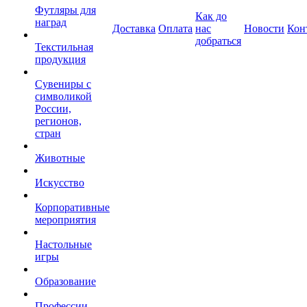
Футляры для
Как до
наград
Доставка
Оплата
нас
Новости
Кон
добраться
Текстильная
продукция
Сувениры с
символикой
России,
регионов,
стран
Животные
Искусство
Корпоративные
мероприятия
Настольные
игры
Образование
Профессии